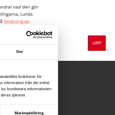
undrar vad den gör
mlingarna, Lunds
på
forskning.se
.
UPP
a
Skriv ut
Om
andahålla funktioner för
n information från din enhet
 tur kombinera informationen
deras tjänster.
Marknadsföring