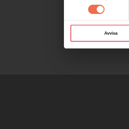
Postadre
Samma s
Avvisa
stockho