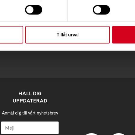
ss:
om besöksadress
Tillåt urval
lm@neuro.se
HÅLL DIG
UPPDATERAD
Anmäl dig till vårt nyhetsbrev