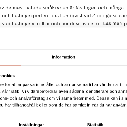
av de mest hatade småkrypen är fästingen och många 
n och fästingexperten Lars Lundqvist vid Zoologiska sa
r vad fästingens roll är och hur dess liv ser ut.
Läs mer:
Tips
Information
cookies
e för att anpassa innehållet och annonserna till användarna, tillh
vår trafik. Vi vidarebefordrar även sådana identifierare och anna
nnons- och analysföretag som vi samarbetar med. Dessa kan i sin
KT
har tillhandahållit eller som de har samlat in när du har använt 
ress:
gatan 19, 118 28 STOCKHOLM
Inställningar
Statistik
:
08 - 720 29 40