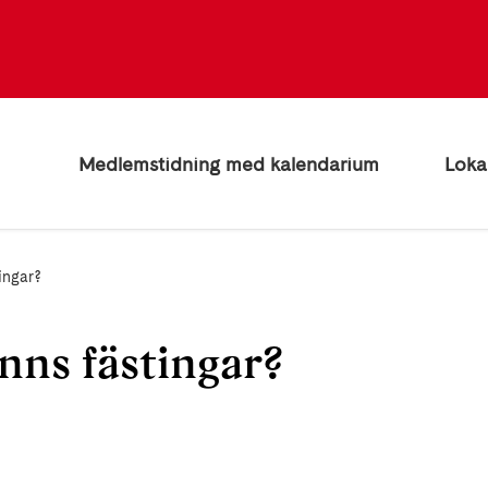
Medlemstidning med kalendarium
Loka
tingar?
inns fästingar?