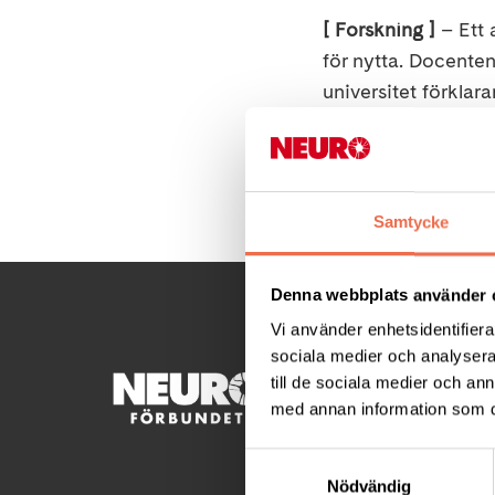
[ Forskning ]
– Ett 
för nytta. Docente
universitet förklara
Dela denna sida:
Samtycke
Denna webbplats använder 
Vi använder enhetsidentifierar
sociala medier och analysera 
till de sociala medier och a
KONTA
med annan information som du 
Besöksad
Samtyckesval
Fatburs
Nödvändig
Telefon