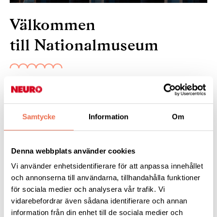
Välkommen
till Nationalmuseum
4 februari 2022
[ Helg tips ]
Välkommen till
Nationalmuseum
Sveriges konst-
Samtycke
Information
Om
och designmuseum på Blasieholmen i centrala Stockholm!
Det är fri entré till stora delar av Nationalmuseum. Till de
Denna webbplats använder cookies
tillfälliga utställningarna behövs entrébiljett som kan förköpas
på
webbplatsen
.
Vi använder enhetsidentifierare för att anpassa innehållet
och annonserna till användarna, tillhandahålla funktioner
Du kan också upptäcka museet
hemifrån
.
för sociala medier och analysera vår trafik. Vi
vidarebefordrar även sådana identifierare och annan
information från din enhet till de sociala medier och