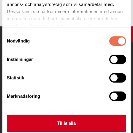
annons- och analysföretag som vi samarbetar med.
Tipsa
Dessa kan i sin tur kombinera informationen med annan
information som du har tillhandahållit eller som de har
samlat in när du har använt deras tjänster.
UPP
Samtyckesval
Nödvändig
Inställningar
Statistik
Marknadsföring
KONTAKT
Besöksadress:
Fatbursgatan 19, 118 28 STOCKHOLM
Tillåt alla
Telefon:
08 - 720 29 40