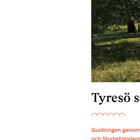
Tyresö s
Guidningen genomf
och Studiefrämjan