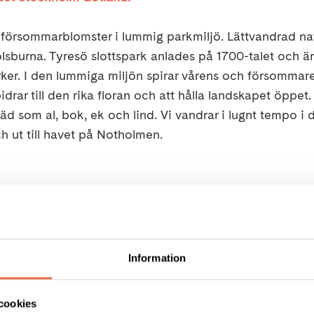
försommarblomster i lummig parkmiljö. Lättvandrad na
olsburna. Tyresö slottspark anlades på 1700-talet och ä
rker. I den lummiga miljön spirar vårens och försommar
drar till den rika floran och att hålla landskapet öppet.
äd som al, bok, ek och lind. Vi vandrar i lugnt tempo i
h ut till havet på Notholmen.
, klockan 11.00-14.00. Guidningen är gratis.
on
lång och tar cirka 3 timmar med paus. Vi vandrar i lugn
Information
lottet och ute på Notholmen. Vi går i parken och ut på 
 med egen matsäck.
cookies