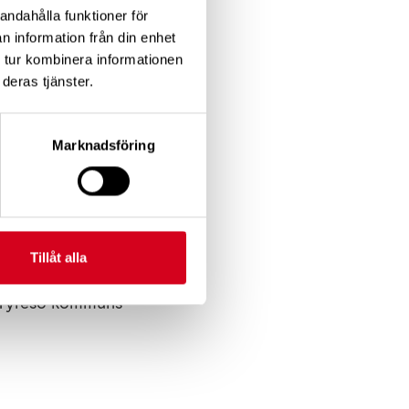
andahålla funktioner för
n information från din enhet
resö slott
 tur kombinera informationen
vägen österut till
deras tjänster.
pp vid
Marknadsföring
ryggan på
 Sista backen
Tillåt alla
ia Tyresö kommuns