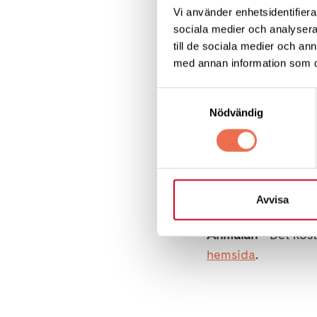
Vi använder enhetsidentifierar
Samling och avslut
sociala medier och analysera 
Busshållplats Tyres
till de sociala medier och a
Borggården. Koordin
med annan information som du 
Tyresö kyrka och s
busshållplatsen. En
Samtyckesval
Nödvändig
Tillgänglighet
Det går att ta sig 
Notholmen. Ibland 
tillbaka upp mot sl
Avvisa
Anmälan -
Det kost
hemsida
.