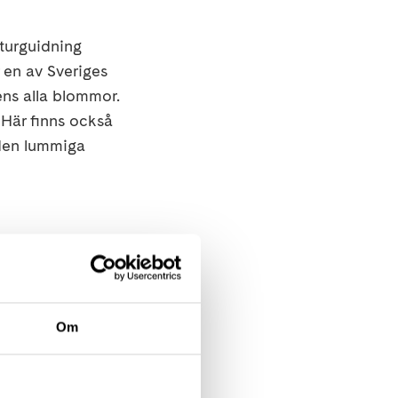
turguidning
r en av Sveriges
ens alla blommor.
 Här finns också
 den lummiga
t tempo. Tillgänglig
Om
Notholmen där vi