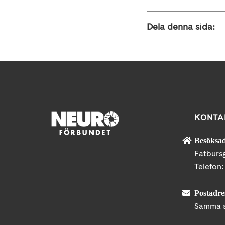
Dela denna sida:
KONTA
Besöksad
Fatburs
Telefon
Postadre
Samma s