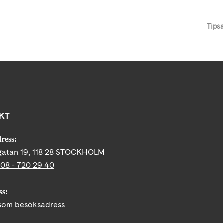
Tips
KT
ress:
gatan 19, 118 28 STOCKHOLM
:
08 - 720 29 40
ss:
om besöksadress