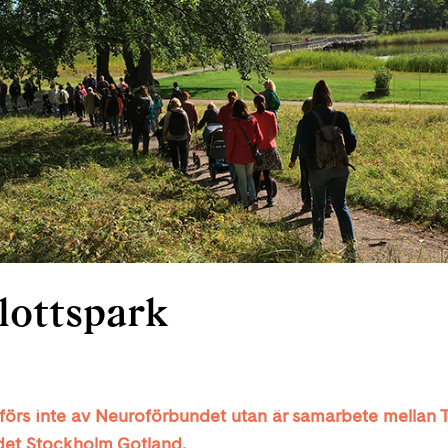
lottspark
örs inte av Neuroförbundet utan är samarbete mellan
det Stockholm Gotland.