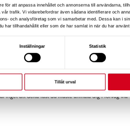
e för att anpassa innehållet och annonserna till användarna, tillh
ning
vår trafik. Vi vidarebefordrar även sådana identifierare och anna
ö kyrka kl. 11.00 (buss 875). Färdtjänst uppge adress Ty
nnons- och analysföretag som vi samarbetar med. Dessa kan i sin
ater: N 59° 14' 9.48", E 18° 18' 14.98" Bil kör du Tyresö
har tillhandahållit eller som de har samlat in när du har använt 
lott (handikapparkering finns). En av guiderna möter u
 av guiderna möter upp vid Tyresö slotts borggård.
Inställningar
Statistik
fram med rullstol och rullator i slottsparken och ut på b
när gångvägarna är nygrusade kan det vara lite tyngre.
ottet är något ansträngande. Fast vi hjälps åt!
Tillåt urval
ar inget att delta fast du måste anmäla dig i förväg v