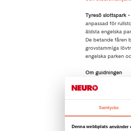
Tyresö slottspark -
anpassad för rullst
äldsta engelska pa
De betande fåren bi
grovstammiga lövtr
engelska parken oc
Om guidningen
När -
Måndag 22 maj
Praktisk informati
Vandringen är 3 km 
Samtycke
toalett finns vid s
äter vid havet. Ta
Denna webbplats använder 