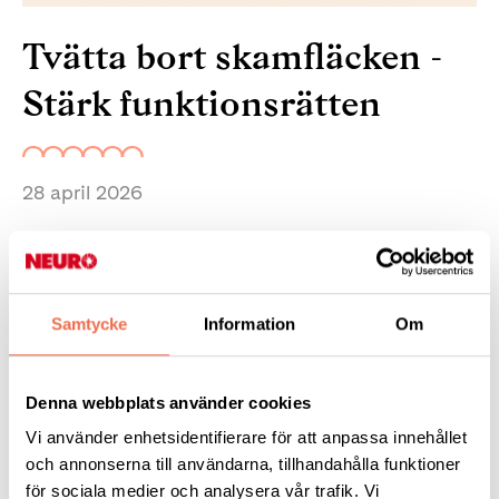
Tvätta bort skamfläcken -
Stärk funktionsrätten
28 april 2026
Stärk funktionsrätten – gör konventionen till lag! Sverige ser
sig som ett föregångsland för mänskliga rättigheter. Men för
många personer med funktionsnedsättning fungerar
rättigheterna inte i praktiken. Trots att Sverige ratificerat
Samtycke
Information
Om
funktionsrättskonventionen saknar den fortfarande fullt
genomslag i lagstiftning och myndighetsbeslut. Det behöver
Denna webbplats använder cookies
ändras.
Vi använder enhetsidentifierare för att anpassa innehållet
Skriv under
namninsamlingen för att göra
och annonserna till användarna, tillhandahålla funktioner
funktionsrättskonventionen till svensk lag:
för sociala medier och analysera vår trafik. Vi