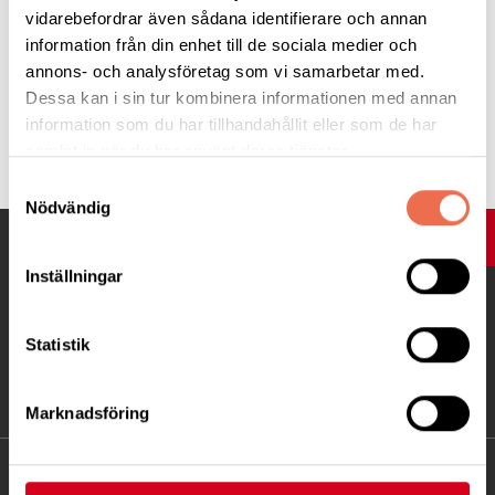
vidarebefordrar även sådana identifierare och annan
Gör Funktionsrättskonventionen till lag!
information från din enhet till de sociala medier och
annons- och analysföretag som vi samarbetar med.
Dessa kan i sin tur kombinera informationen med annan
information som du har tillhandahållit eller som de har
Tipsa
samlat in när du har använt deras tjänster.
Samtyckesval
Nödvändig
UPP
Inställningar
Statistik
Marknadsföring
KONTAKT