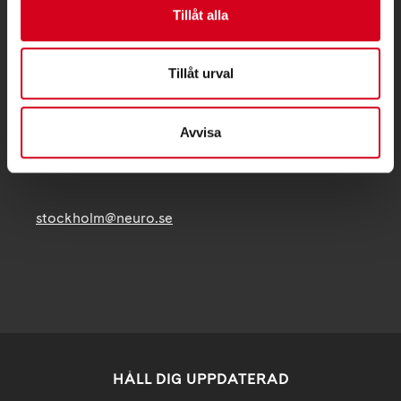
Tillåt alla
Besöksadress:
Fatbursgatan 19, 118 28 STOCKHOLM
Tillåt urval
Telefon:
08 - 720 29 40
Postadress:
Avvisa
Samma som besöksadress
stockholm@neuro.se
HÅLL DIG UPPDATERAD