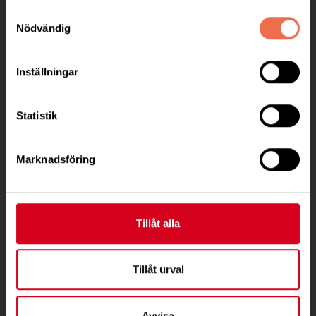
Samtyckesval
Nödvändig
Inställningar
KONTAKT
Statistik
Besöksadress:
Fatbursgatan 19, 118 28 STOCKHOLM
Marknadsföring
Telefon:
08 - 720 29 40
Postadress:
Tillåt alla
Samma som besöksadress
Tillåt urval
stockholm@neuro.se
Avvisa