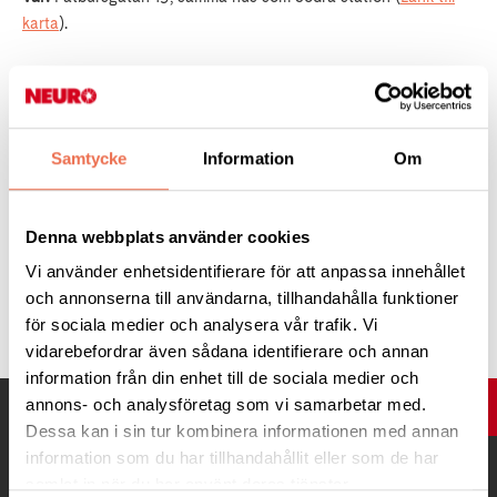
karta
).
Kostnad -
60 kr för ärtsoppa med eller utan fläsk,
knäckesmörgås med ost, pannkaka med sylt och grädde.
Önskas ett glas varm punsch tillkommer 30kr.
Samtycke
Information
Om
Anmälan -
kan du göra tidigast måndag 15 augusti mejla
stockholm@neuro.se
Begränsat antal platser.
Denna webbplats använder cookies
Vi använder enhetsidentifierare för att anpassa innehållet
och annonserna till användarna, tillhandahålla funktioner
Tipsa
för sociala medier och analysera vår trafik. Vi
vidarebefordrar även sådana identifierare och annan
information från din enhet till de sociala medier och
annons- och analysföretag som vi samarbetar med.
UPP
Dessa kan i sin tur kombinera informationen med annan
information som du har tillhandahållit eller som de har
samlat in när du har använt deras tjänster.