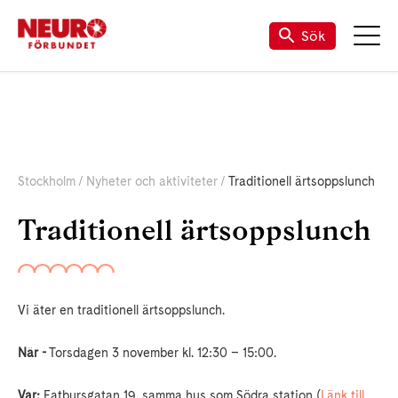
Sök
Stockholm
Nyheter och aktiviteter
Traditionell ärtsoppslunch
Traditionell ärtsoppslunch
Vi äter en traditionell ärtsoppslunch.
När -
Torsdagen 3 november kl. 12:30 – 15:00.
Var:
Fatbursgatan 19, samma hus som Södra station (
Länk till