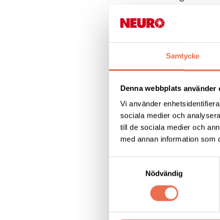
https://www.krisin
storningar/20192/
Polisen
har tagit fr
Samtycke
https://polisen.se/
Denna webbplats använder 
Läkemedelsverket
r
Vi använder enhetsidentifierar
https://www.lakeme
sociala medier och analysera 
coronavaccin
till de sociala medier och a
med annan information som du 
1177 är hela Sverig
även regional info
Samtyckesval
Nödvändig
https://www.1177.
Dela denna sida: