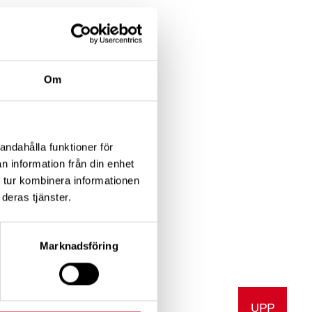
erna mot covid- 19.
Om
en.
andahålla funktioner för
er-om-
n information från din enhet
 tur kombinera informationen
deras tjänster.
 och vård. Här finns
Marknadsföring
UPP
a
Skriv ut