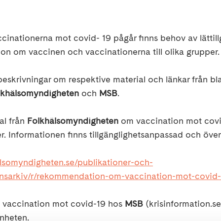
inationerna mot covid- 19 pågår finns behov av lättill
on om vaccinen och vaccinationerna till olika grupper.
beskrivningar om respektive material och länkar från b
lkhälsomyndigheten
och
MSB
.
al från
Folkhälsomyndigheten
om vaccination mot covid
r. Informationen finns tillgänglighetsanpassad och över
lsomyndigheten.se/publikationer-och-
ionsarkiv/r/rekommendation-om-vaccination-mot-covid-
m vaccination mot covid-19 hos
MSB
(krisinformation.se
änheten.