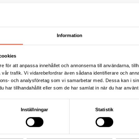
formation.se/detta-kan-handa/handelser-och-
myndigheterna-om-det-nya-coronaviruset
am information om bedrägerier kopplat till vaccination
Information
bedrageri
cookies
eder ut vanliga missuppfattningar och myter om vaccin
e för att anpassa innehållet och annonserna till användarna, tillh
delsverket.se/sv/coronavirus/coronavaccin/detta-gall
vår trafik. Vi vidarebefordrar även sådana identifierare och anna
nnons- och analysföretag som vi samarbetar med. Dessa kan i sin
har tillhandahållit eller som de har samlat in när du har använt 
es samlingsplats för information och tjänster inom hälsa
rmation om vaccination mot covid-19.
Inställningar
Statistik
se/Stockholm/
Tips