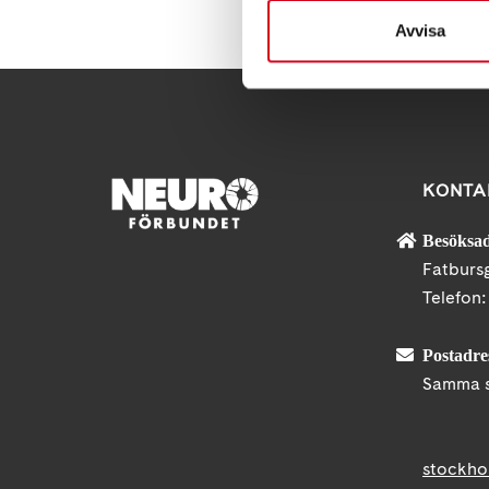
Avvisa
KONTA
Besöksad
Fatburs
Telefon
Postadre
Samma s
stockho