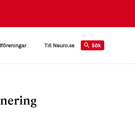
lföreningar
Till Neuro.se
Sök
inering