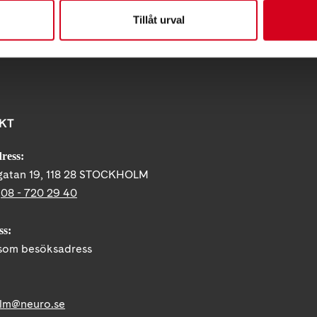
Tillåt urval
KT
ress:
gatan 19, 118 28 STOCKHOLM
:
08 - 720 29 40
ss:
om besöksadress
lm@neuro.se