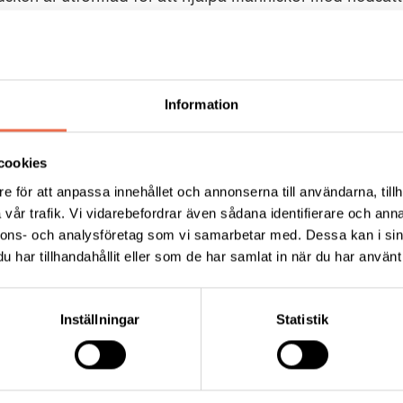
a och släppa föremål, att till exempel kunna äta, drick
 Andersson från Tendo.
Information
:30.
cookies
e för att anpassa innehållet och annonserna till användarna, tillh
tockholm@neuro.se
senast fredag 13 september. Kom i g
vår trafik. Vi vidarebefordrar även sådana identifierare och anna
resentationen börjar 14:00.
nnons- och analysföretag som vi samarbetar med. Dessa kan i sin
har tillhandahållit eller som de har samlat in när du har använt 
 att köpa kaffe och/eller kaka, mineralvatten och läsk.
Inställningar
Statistik
Tips