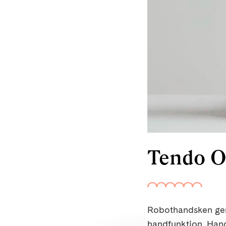
Tendo O
Robothandsken ger 
handfunktion. Hands