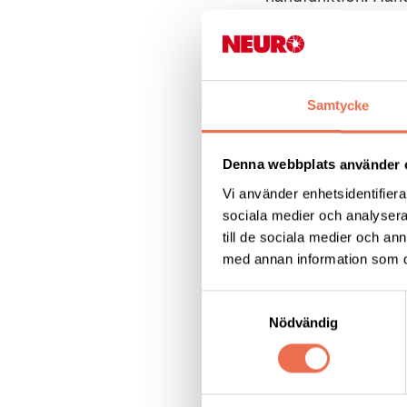
kunna greppa, håll
hand.
Presentatör -
Peter
Samtycke
Tid -
14:00 - ca.15
Denna webbplats använder 
Vi använder enhetsidentifierar
Anmälan -
Mejla
s
sociala medier och analysera 
senare än 13:45) p
till de sociala medier och a
med annan information som du 
Det finns möjlighet
Samtyckesval
Nödvändig
Dela denna sida: