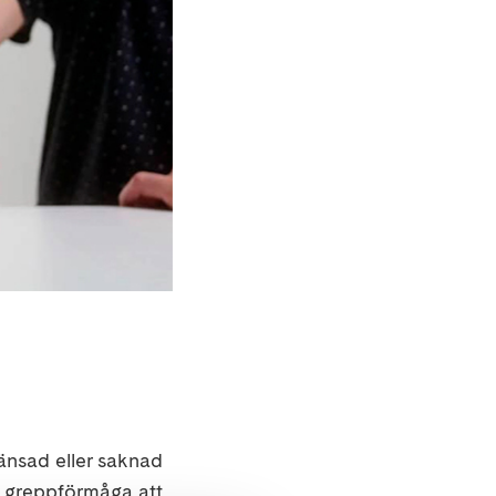
änsad eller saknad
 greppförmåga att