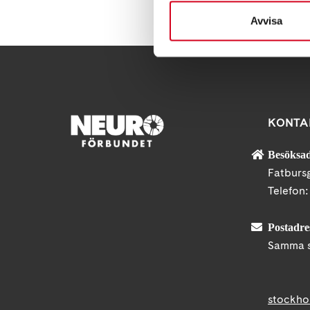
Avvisa
KONTA
Besöksad
Fatburs
Telefon
Postadre
Samma s
stockho