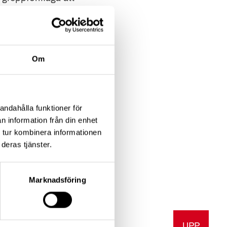
a och skriva på egen
Om
andahålla funktioner för
od tid (helst inte
n information från din enhet
 tur kombinera informationen
deras tjänster.
Marknadsföring
UPP
a
Skriv ut