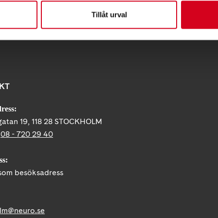
Tillåt urval
KT
ress:
gatan 19, 118 28 STOCKHOLM
:
08 - 720 29 40
ss:
om besöksadress
lm@neuro.se