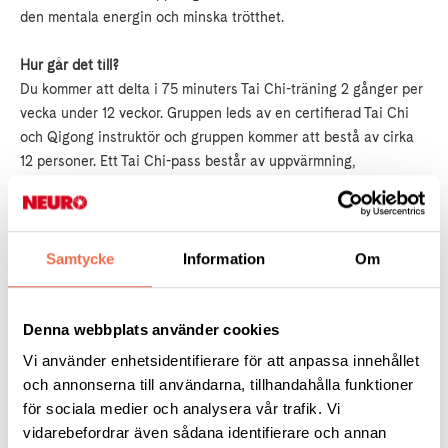
den mentala energin och minska trötthet.
Hur går det till?
Du kommer att delta i 75 minuters Tai Chi-träning 2 gånger per
vecka under 12 veckor. Gruppen leds av en certifierad Tai Chi
och Qigong instruktör och gruppen kommer att bestå av cirka
12 personer. Ett Tai Chi-pass består av uppvärmning,
rörelseträning och stillhetsträning. Målet är att introducera dig
för Tai Chi-principerna som kroppsmedvetenhet, fokus och
visualisering genom att öva enkla Tai Chirörelser. Viktigt: Alla
övningar kan anpassas till individuella behov och eventuella
Samtycke
Information
Om
funktionsnedsättningar
Denna webbplats använder cookies
När -
Start augusti 17
Vi använder enhetsidentifierare för att anpassa innehållet
Måndag 13:30 - 15:00
och annonserna till användarna, tillhandahålla funktioner
Onsdag 13:30 - 15:00
för sociala medier och analysera vår trafik. Vi
vidarebefordrar även sådana identifierare och annan