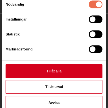
Nödvändig
Inställningar
KONTAKT
Statistik
Besöksadress:
Fatbursgatan 19, 118 28 STOCKHOLM
Telefon:
08 - 720 29 40
Marknadsföring
Postadress:
Samma som besöksadress
Tillåt alla
stockholm@neuro.se
Tillåt urval
Avvisa