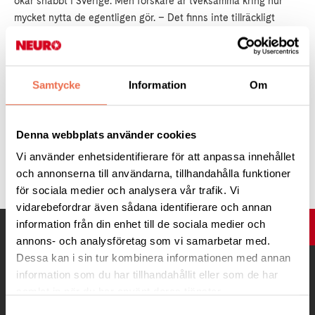
ökar snabbt i Sverige. Men forskare är tveksamma kring hur
mycket nytta de egentligen gör. – Det finns inte tillräckligt
vetenskapligt underlag för att rekommendera användning av
solskyddsmedel för att förebygga hudcancer, säger forskaren
Bengt Järvholm vid Umeå universitet.
Samtycke
Information
Om
Läs mer:
på
Forskning.se
.
Denna webbplats använder cookies
Vi använder enhetsidentifierare för att anpassa innehållet
Tipsa
och annonserna till användarna, tillhandahålla funktioner
för sociala medier och analysera vår trafik. Vi
vidarebefordrar även sådana identifierare och annan
information från din enhet till de sociala medier och
UPP
annons- och analysföretag som vi samarbetar med.
Dessa kan i sin tur kombinera informationen med annan
information som du har tillhandahållit eller som de har
samlat in när du har använt deras tjänster.
Samtyckesval