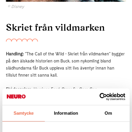
© Disney
Skriet från vildmarken
Handling:
"The Call of the Wild - Skriet från vildmarken" bygger
på den älskade historien om Buck. som nykomling bland
slädhundarna får Buck uppleva sitt livs äventyr innan han
tillslut finner sitt sanna kall.
Skådespelare:
Harrison Ford, Omar Sy, Cara Gee.
Regi:
Chris Sanders.
...............................................................................................................
Samtycke
Information
Om
Var:
Fatbursgatan 19, samma hus som Södra station (
Länk till
karta
)