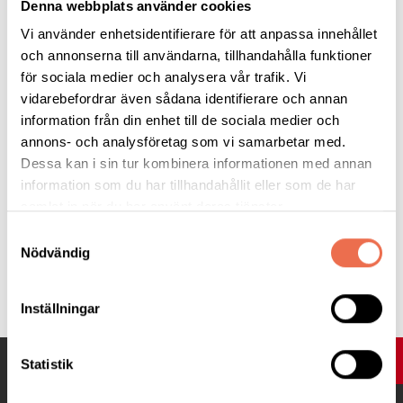
Denna webbplats använder cookies
När:
Filmen börjar 18.00. Längd 1 timme och 42 minuter. Stor
Vi använder enhetsidentifierare för att anpassa innehållet
bioduk.
och annonserna till användarna, tillhandahålla funktioner
för sociala medier och analysera vår trafik. Vi
Kostnad:
Gratis, vi bjuder på popcorn. Läsk eller ramlösa 10 kr.
vidarebefordrar även sådana identifierare och annan
information från din enhet till de sociala medier och
Obligatorisk föranmälan
, senast två dagar i förväg, via
annons- och analysföretag som vi samarbetar med.
stockholm@neuro.se
eller på telefon
08–720 29 40
Dessa kan i sin tur kombinera informationen med annan
information som du har tillhandahållit eller som de har
Välkomna!
samlat in när du har använt deras tjänster.
Samtyckesval
Nödvändig
Tipsa
Inställningar
UPP
Statistik