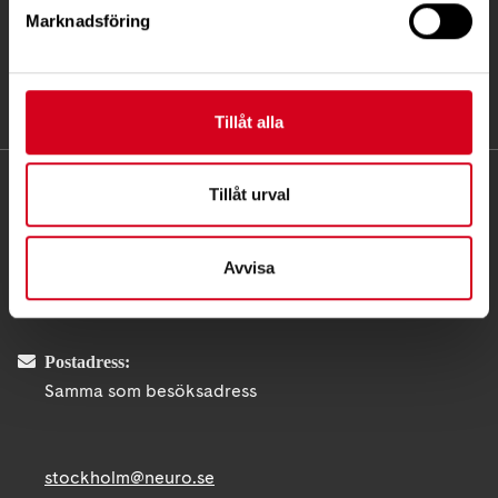
Marknadsföring
Tillåt alla
KONTAKT
Tillåt urval
Besöksadress:
Avvisa
Fatbursgatan 19, 118 28 STOCKHOLM
Telefon:
08 - 720 29 40
Postadress:
Samma som besöksadress
stockholm@neuro.se