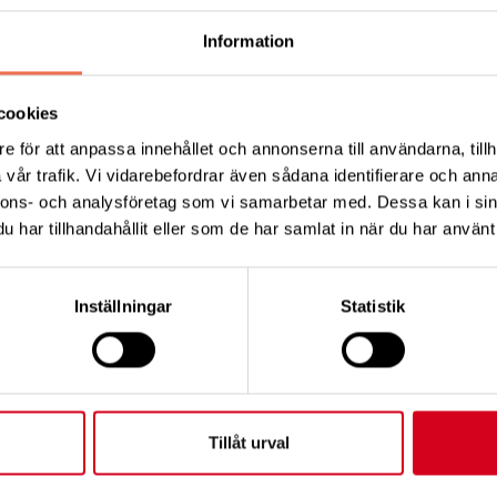
diska museet för att delta i den samiska minnesdagen 
e glömmas eller gömmas. Årets tema är polarisering i Sá
Information
tober
cookies
e för att anpassa innehållet och annonserna till användarna, tillh
 dig på Nordiska museets
webbplats
.
vår trafik. Vi vidarebefordrar även sådana identifierare och anna
nnons- och analysföretag som vi samarbetar med. Dessa kan i sin
gatorisk anmälan, begränsat antal platser.
har tillhandahållit eller som de har samlat in när du har använt 
Inställningar
Statistik
Tips
Tillåt urval