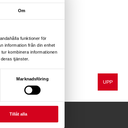
– svensk
pmi.
Om
andahålla funktioner för
n information från din enhet
 tur kombinera informationen
deras tjänster.
Marknadsföring
UPP
a
Skriv ut
Tillåt alla