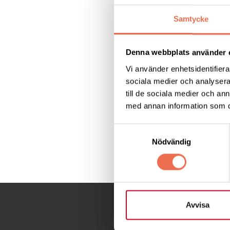
Välkommen till Nor
samepolitik får int
Samtycke
När -
lördag 18 ok
Denna webbplats använder 
Vi använder enhetsidentifierar
Läs mer:
och anmäl
sociala medier och analysera 
till de sociala medier och a
Fri entré
, men obli
med annan information som du 
Samtyckesval
Nödvändig
Dela denna sida:
Avvisa