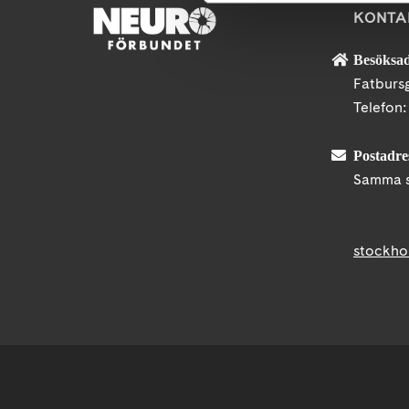
KONTA
Besöksad
Fatburs
Telefon
Postadre
Samma s
stockho