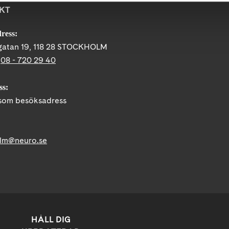
KT
ress:
gatan 19, 118 28 STOCKHOLM
:
08 - 720 29 40
ss:
om besöksadress
lm@neuro.se
HÅLL DIG