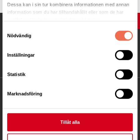
Dessa kan i sin tur kombinera informationen med annan
information som du har tillhandahållit eller som de har
samlat in när du har använt deras tjänster.
UPP
Samtyckesval
Nödvändig
Inställningar
Statistik
KONTAKT
Marknadsföring
Besöksadress:
Fatbursgatan 19, 118 28 STOCKHOLM
Telefon:
08 - 720 29 40
Tillåt alla
Postadress: