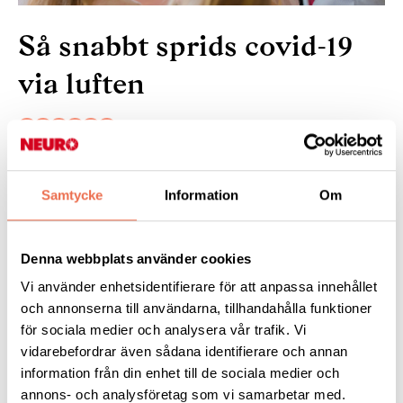
Så snabbt sprids covid-19
via luften
17 januari 2025
Samtycke
Information
Om
Hur mycket virus krävs egentligen för att bli smittad av
coronavirus och hur snabbt går det? Forskning från
Lunds
universitet
visar att det räcker med att vistas några minuter i
Denna webbplats använder cookies
samma rum som en person med covid-19 för att själv få viruset.
Vi använder enhetsidentifierare för att anpassa innehållet
Läs mer
:
och annonserna till användarna, tillhandahålla funktioner
för sociala medier och analysera vår trafik. Vi
vidarebefordrar även sådana identifierare och annan
information från din enhet till de sociala medier och
Tipsa
annons- och analysföretag som vi samarbetar med.