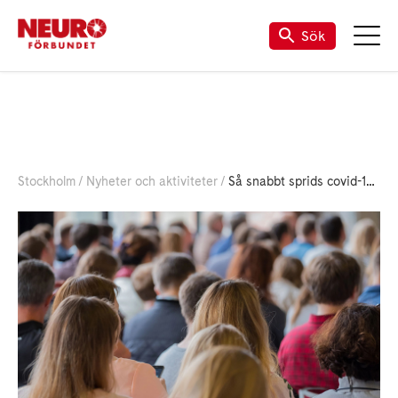
Sök
Stockholm
Nyheter och aktiviteter
Så snabbt sprids covid-19 via luften