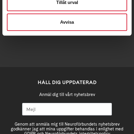
Tillåt urval
Samma som besöksadress
Avvisa
stockholm@neuro.se
HÅLL DIG UPPDATERAD
Anmäl dig till vårt nyhetsbrev
Genom att anmäla mig till Neuroförbundets nyhetsbrev
godkänner jag att mina uppgifter behandlas i enlighet med
GDPR och Neuroförbundets integritetspolicy