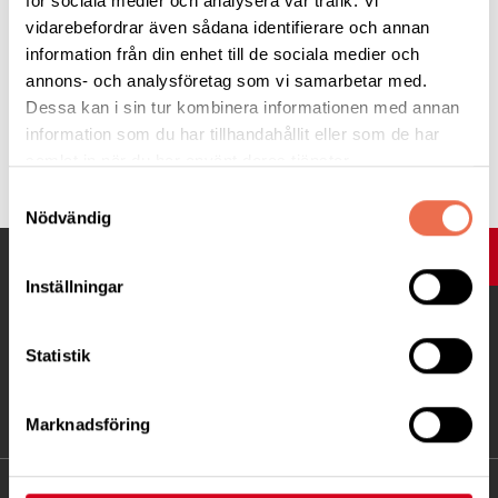
för sociala medier och analysera vår trafik. Vi
Glöm inte att avanmäla dig om du inte kan komma.
vidarebefordrar även sådana identifierare och annan
information från din enhet till de sociala medier och
annons- och analysföretag som vi samarbetar med.
Dessa kan i sin tur kombinera informationen med annan
information som du har tillhandahållit eller som de har
Tipsa
samlat in när du har använt deras tjänster.
Samtyckesval
Nödvändig
UPP
Inställningar
Statistik
Marknadsföring