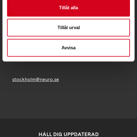
KONTAKT
Tillåt alla
Besöksadress:
Fatbursgatan 19, 118 28 STOCKHOLM
Tillåt urval
Telefon:
08 - 720 29 40
Avvisa
Postadress:
Samma som besöksadress
stockholm@neuro.se
HÅLL DIG UPPDATERAD