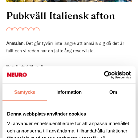
Pubkväll Italiensk afton
Anmälan:
Det går tyvärr inte längre att anmäla sig då det är
fullt och vi redan har en jättelång reservlista.
När:
tisdag 13 april
Var:
Vår lokal på Fatbursgatan 19, samma hus som Södra
Station (
Länk till karta
)
Samtycke
Information
Om
Tid:
17:00 – 20:00 Begränsat antal platser.
Denna webbplats använder cookies
Vi använder enhetsidentifierare för att anpassa innehållet
och annonserna till användarna, tillhandahålla funktioner