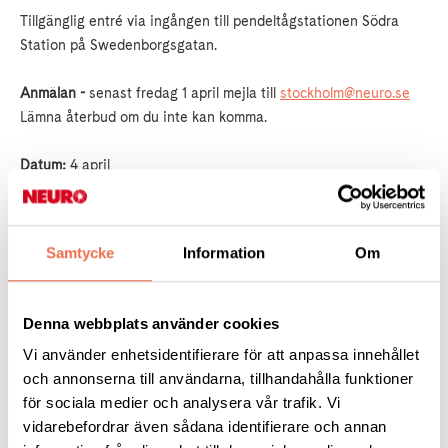
Tillgänglig entré via ingången till pendeltågstationen Södra
Station på Swedenborgsgatan.
Anmälan -
senast fredag 1 april mejla till
stockholm@neuro.se
Lämna återbud om du inte kan komma.
Datum:
4 april
Tid:
klockan 17:00 – 20:00
Samtycke
Information
Om
Var:
Lilla Wien, Swedenborgsgatan 20 (
länk till karta
)
Kostnad:
Du betalar själv för det du vill äta och dricka
Denna webbplats använder cookies
Vi använder enhetsidentifierare för att anpassa innehållet
Välkomna!
och annonserna till användarna, tillhandahålla funktioner
för sociala medier och analysera vår trafik. Vi
vidarebefordrar även sådana identifierare och annan