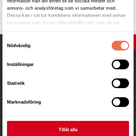
information från din enhet till de sociala medier och
annons- och analysföretag som vi samarbetar med.
Tipsa
Dessa kan i sin tur kombinera informationen med annan
information som du har tillhandahållit eller som de har
samlat in när du har använt deras tjänster.
Samtyckesval
UPP
Nödvändig
Inställningar
Statistik
Marknadsföring
KONTAKT
Besöksadress:
Tillåt alla
Fatbursgatan 19, 118 28 STOCKHOLM