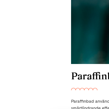
Paraffi
Paraffinbad använd
smärtlindrande eff