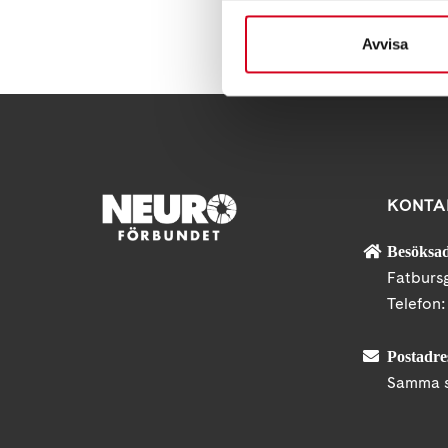
Dela denna sida:
Avvisa
KONTA
Besöksad
Fatburs
Telefon
Postadre
Samma s