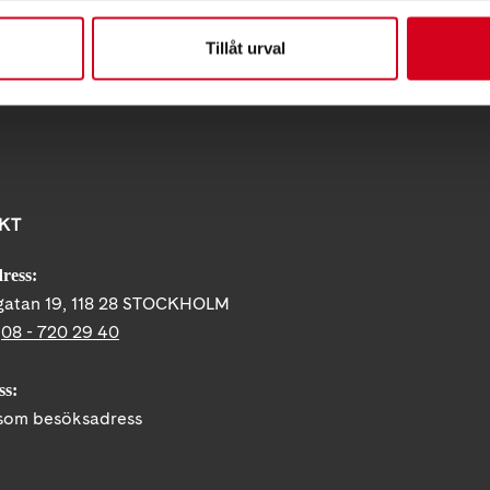
Tips
Tillåt urval
KT
ress:
gatan 19, 118 28 STOCKHOLM
:
08 - 720 29 40
ss:
om besöksadress