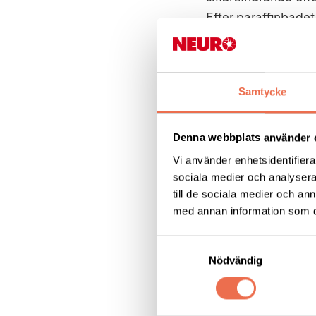
Efter paraffinbade
När -
torsdag 8 ma
Samtycke
Var -
Kansliet på F
Tid -
13:30 - cirka 
Denna webbplats använder 
Vi använder enhetsidentifierar
Kostnad -
paraffin
sociala medier och analysera 
till de sociala medier och a
med annan information som du 
Vi avslutar paraff
kostar 10 kronor.
Samtyckesval
Nödvändig
Anmälan -
mejla se