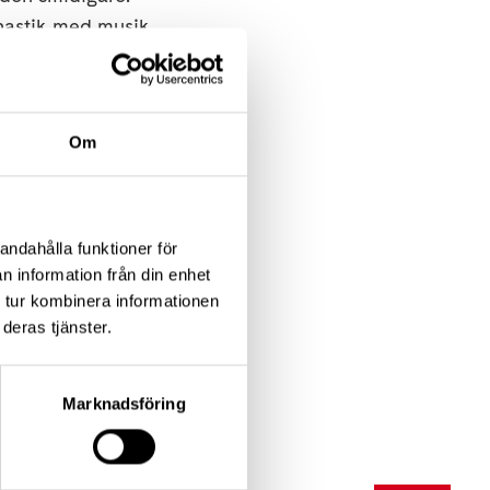
nastik med musik.
Om
andahålla funktioner för
n information från din enhet
 tur kombinera informationen
deras tjänster.
 önskar, bara kaffe
Marknadsföring
dsdel du bor i.