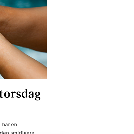
torsdag
 har en
 den smidigare.