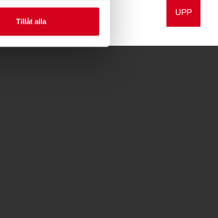
UPP
a
Skriv ut
Tillåt alla