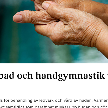
nbad och handgymnastik 
s för behandling av ledvärk och vård av huden. Värmen
ekt samtidigt som paraffinet mjukar upp huden och gör