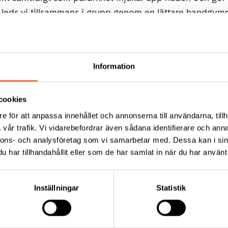
t leds vi tillsammans i grupp genom en lättare handgym
j.
Information
atbursgatan 19, samma hus som Södra Station.
15:00.
cookies
e för att anpassa innehållet och annonserna till användarna, tillh
bad 25 kronor.
vår trafik. Vi vidarebefordrar även sådana identifierare och anna
nnons- och analysföretag som vi samarbetar med. Dessa kan i sin
har tillhandahållit eller som de har samlat in när du har använt 
inbadet med kaffe och kaka som kostar 25 kr för den som
Inställningar
Statistik
nast tisdag 6 maj
stockholm@neuro.se
uppge vilken sta