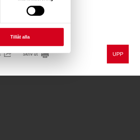
a Sommansson
, tfn:
ktionsrätt
Tillåt alla
UPP
a
Skriv ut