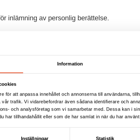
ör inlämning av personlig berättelse.
dan vet (och har märkt av) så införde region Stockholm
sskiftet. Hälso- och sjukvårdsförvaltningen gör just nu 
rna på hjälpmedelsområdet och
dina personliga berätte
Information
vardag som hjälpmedelsanvändare påverkats av bespari
cookies
situation påverkats?
e för att anpassa innehållet och annonserna till användarna, tillh
t ditt användande sedan hjälpmedel har avgiftsbelag
vår trafik. Vi vidarebefordrar även sådana identifierare och anna
nnons- och analysföretag som vi samarbetar med. Dessa kan i sin
ende hur detta har påverkat din vardag och utelämna i
har tillhandahållit eller som de har samlat in när du har använt 
nte är så stora. Sänd din berättelse via e-post snarast
mas Rodriguez Hedling:
tomas.rodriguezhedling@neuro
Inställningar
Statistik