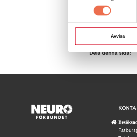
Om du behöver anvä
08-692 03 42 eller p
Stockholms län, S:
Avvisa
Dela denna sida:
KONTA
Besöksad
Fatburs