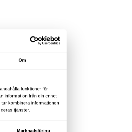
 nya avgifter för
en utvärdering av
lser efterfrågas
Om
ngsåtgärderna?
andahålla funktioner för
ts?
n information från din enhet
 tur kombinera informationen
nte försämrande
deras tjänster.
, dock senast den 28
.se
Marknadsföring