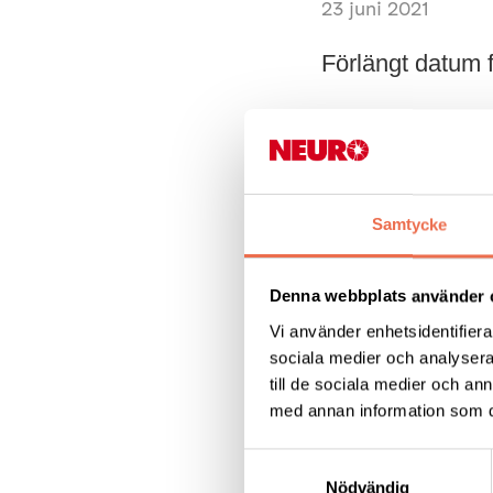
23 juni 2021
Förlängt datum f
Som många av er re
hjälpmedel efter år
besparingsåtgärde
och behövs!
Samtycke
·
Hur har din 
Denna webbplats använder 
· Hur har din livs
Vi använder enhetsidentifierar
· Har du förändra
sociala medier och analysera 
till de sociala medier och a
Beskriv gärna ingå
med annan information som du 
inslag även om de i
Samtyckesval
oktober 2021 till
To
Nödvändig