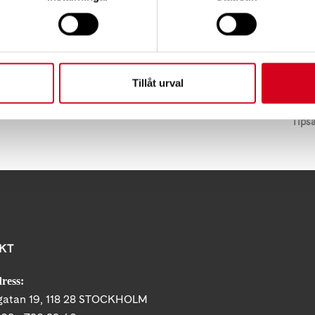
nda telefon eller vanlig post kan du kontakta
Johann
osta till funktionsrätts kansli i god tid före 29/10: Fun
t Göransgatan 84, 112 38 Stockholm.
Tillåt urval
Tips
KT
ress:
gatan 19, 118 28 STOCKHOLM