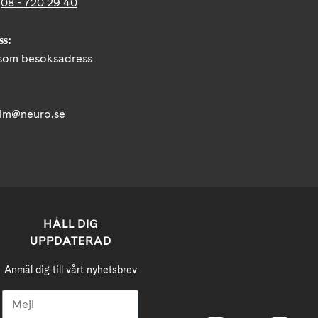
:
08 - 720 29 40
ss:
om besöksadress
lm@neuro.se
HÅLL DIG
UPPDATERAD
Anmäl dig till vårt nyhetsbrev