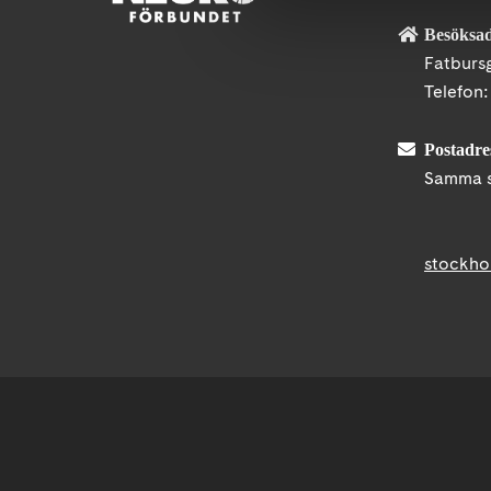
Besöksad
Fatburs
Telefon
Postadre
Samma s
stockho