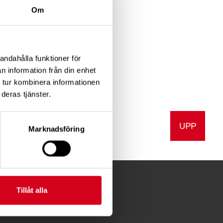
Om
mer träffsäkert
re vid Lunds
andahålla funktioner för
n information från din enhet
 tur kombinera informationen
deras tjänster.
UPP
a
Skriv ut
Marknadsföring
Tillåt alla