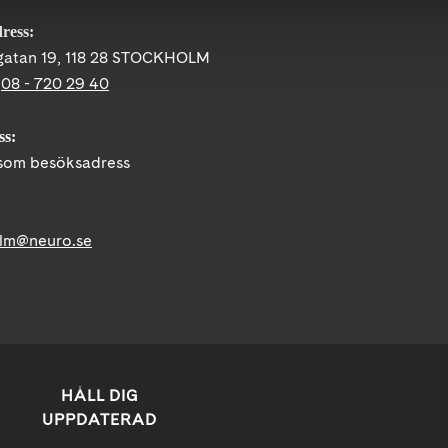
ress:
gatan 19, 118 28 STOCKHOLM
:
08 - 720 29 40
ss:
om besöksadress
lm@neuro.se
HÅLL DIG
UPPDATERAD