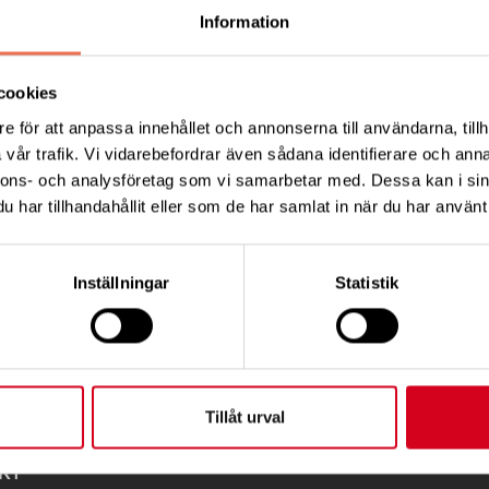
5
Information
est kan hjälpa läkare inom primärvården att tidigare och 
ter med misstänkt Alzheimers sjukdom. Det menar forska
cookies
ecklat testet.
e för att anpassa innehållet och annonserna till användarna, tillh
vår trafik. Vi vidarebefordrar även sådana identifierare och anna
nnons- och analysföretag som vi samarbetar med. Dessa kan i sin
ings
webbplats
.
har tillhandahållit eller som de har samlat in när du har använt 
Tips
Inställningar
Statistik
Tillåt urval
KT