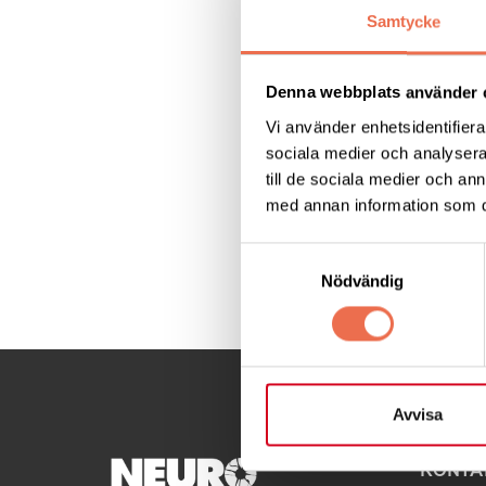
26 september 202
Samtycke
Ett nytt digitalt t
identifiera patien
Denna webbplats använder 
universitet som utv
Vi använder enhetsidentifierar
sociala medier och analysera 
till de sociala medier och a
Läs mer:
på Forskn
med annan information som du 
Samtyckesval
Dela denna sida:
Nödvändig
Avvisa
KONTA