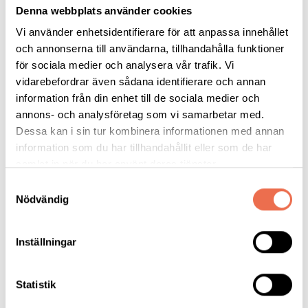
Denna webbplats använder cookies
Vaccinet är ett dna-vaccin, vilket innebär att det består av dna-
Vi använder enhetsidentifierare för att anpassa innehållet
sekvenser, som när de förs in i kroppen får cellerna att
och annonserna till användarna, tillhandahålla funktioner
producera de protein som dna-sekvenserna innehåller
för sociala medier och analysera vår trafik. Vi
instruktioner för. Immunsystemet uppfattar proteinet som
vidarebefordrar även sådana identifierare och annan
främmande och börjar bilda antikroppar mot det.
information från din enhet till de sociala medier och
annons- och analysföretag som vi samarbetar med.
I det här fallet handlar det om dna för delar av spikproteinet
Dessa kan i sin tur kombinera informationen med annan
från tre olika coronavirusvarianter samt dna för ytterligare två
information som du har tillhandahållit eller som de har
virusproteiner, kallade M och N, där mutationer är ovanligare.
samlat in när du har använt deras tjänster.
Samtyckesval
Känner igen coronavirus i
Nödvändig
fladdermöss
Inställningar
I den nu publicerade studien visar forskarna bland annat att
Statistik
vaccinet skyddar möss mot allvarlig infektion med beta-