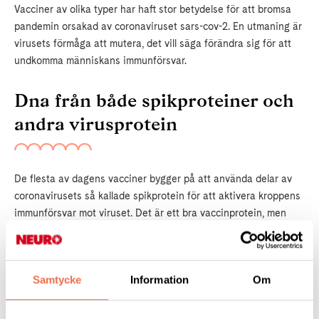
Vacciner av olika typer har haft stor betydelse för att bromsa
pandemin orsakad av coronaviruset sars-cov-2. En utmaning är
virusets förmåga att mutera, det vill säga förändra sig för att
undkomma människans immunförsvar.
Dna från både spikproteiner och
andra virusprotein
De flesta av dagens vacciner bygger på att använda delar av
coronavirusets så kallade spikprotein för att aktivera kroppens
immunförsvar mot viruset. Det är ett bra vaccinprotein, men
nackdelen är att just i spikproteinet uppstår mutationer ofta,
vilket kan påverka vaccinernas effekt.
Samtycke
Information
Om
Forskarna vid Karolinska Institutet utvecklar därför ett vaccin
som innehåller fler delar av viruset; däribland delar som inte
muterar i samma takt som spikproteinet.