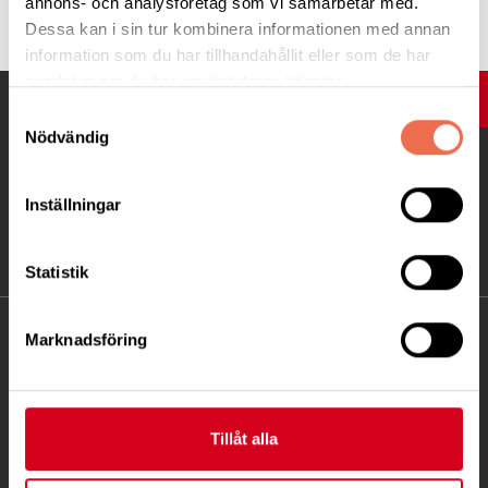
annons- och analysföretag som vi samarbetar med.
Dessa kan i sin tur kombinera informationen med annan
information som du har tillhandahållit eller som de har
samlat in när du har använt deras tjänster.
UPP
Samtyckesval
Nödvändig
Inställningar
Statistik
KONTAKT
Marknadsföring
Besöksadress:
Fatbursgatan 19, 118 28 STOCKHOLM
Tillåt alla
Telefon:
08 - 720 29 40