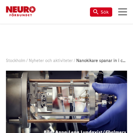
Sök
Stockholm
Nyheter och aktiviteter
Nanokikare spanar in i cellen...