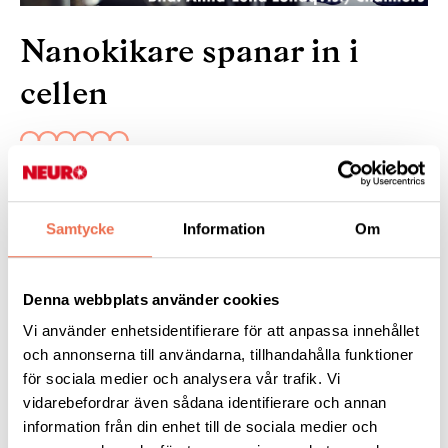
Nanokikare spanar in i
cellen
9 februari 2023
Och ser hur läkemedel fungerar. Forskare från
Chalmers
har
Samtycke
Information
Om
tagit fram en metod för att på nanonivå kunna se var i cellerna
ett läkemedel hamnar, och hur molekylerna beter sig. Tekniken
gör det möjligt att på sikt utveckla nya läkemedel och
Denna webbplats använder cookies
skräddarsydda behandlingar.
Vi använder enhetsidentifierare för att anpassa innehållet
och annonserna till användarna, tillhandahålla funktioner
Läs mer:
på
forskning.se
.
för sociala medier och analysera vår trafik. Vi
vidarebefordrar även sådana identifierare och annan
information från din enhet till de sociala medier och
Tipsa