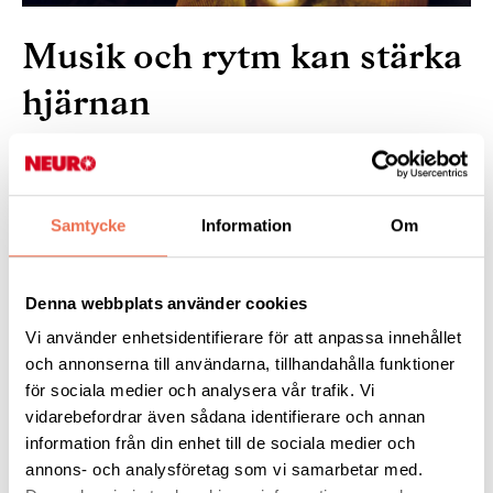
Musik och rytm kan stärka
hjärnan
30 augusti 2024
Samtycke
Information
Om
Musikbaserad rörelseterapi kan ha positiva effekter vid
rehabilitering efter en stroke och vid andra hjärnsjukdomar. Det
visar en översiktsstudie från Göteborgs universitet.
Denna webbplats använder cookies
Vi använder enhetsidentifierare för att anpassa innehållet
Läs mer:
på
Forskning.nu
och annonserna till användarna, tillhandahålla funktioner
för sociala medier och analysera vår trafik. Vi
vidarebefordrar även sådana identifierare och annan
Tipsa
information från din enhet till de sociala medier och
annons- och analysföretag som vi samarbetar med.