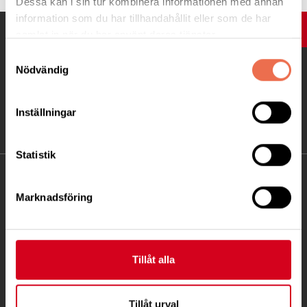
Dessa kan i sin tur kombinera informationen med annan
information som du har tillhandahållit eller som de har
UPP
samlat in när du har använt deras tjänster.
Samtyckesval
Nödvändig
Inställningar
Statistik
KONTAKT
Marknadsföring
Besöksadress:
Fatbursgatan 19, 118 28 STOCKHOLM
Telefon:
08 - 720 29 40
Tillåt alla
Postadress:
Samma som besöksadress
Tillåt urval