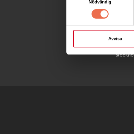
Fatburs
Nödvändig
Telefon
Postadre
Samma s
Avvisa
stockho