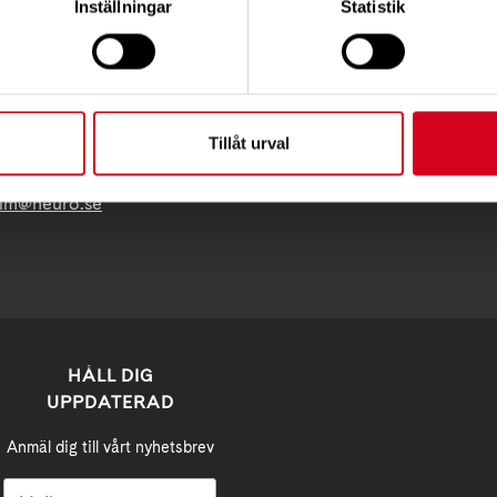
gatan 19, 118 28 STOCKHOLM
Inställningar
Statistik
:
08 - 720 29 40
ss:
om besöksadress
Tillåt urval
lm@neuro.se
HÅLL DIG
UPPDATERAD
Anmäl dig till vårt nyhetsbrev