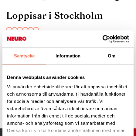
Loppisar i Stockholm
14 juni 2024
Det ordnas loppisar över hela Stockholm i sommar. Loppisar kan
Samtycke
Information
Om
vara ett billigt nöje, ofta finns det fika till en billig peng att köpa
och vem älskar inte att fynda!
Denna webbplats använder cookies
Läs mer:
på Loppistajm
hemsida
Vi använder enhetsidentifierare för att anpassa innehållet
och annonserna till användarna, tillhandahålla funktioner
för sociala medier och analysera vår trafik. Vi
Tipsa
vidarebefordrar även sådana identifierare och annan
information från din enhet till de sociala medier och
annons- och analysföretag som vi samarbetar med.
Dessa kan i sin tur kombinera informationen med annan