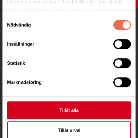
UPP
information som du har tillhandahållit eller som de har
samlat in när du har använt deras tjänster.
Samtyckesval
Nödvändig
Inställningar
Statistik
KONTAKT
Marknadsföring
Besöksadress:
Fatbursgatan 19, 118 28 STOCKHOLM
Telefon:
08 - 720 29 40
Tillåt alla
Postadress:
Samma som besöksadress
Tillåt urval