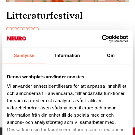
Litteraturfestival
16 maj 2025
Den 16-18 maj 2025 bjuder Hedvig Eleonora församling in till
Samtycke
Information
Om
litteraturfestival i försommartid. Församlingen inbjuder till tre
dagar med spännande boksamtal i Hedvig Eleonora kyrka.
Denna webbplats använder cookies
Läs mer:
på Hedvig Eleonora församling
webbsida
.
Vi använder enhetsidentifierare för att anpassa innehållet
och annonserna till användarna, tillhandahålla funktioner
för sociala medier och analysera vår trafik. Vi
Tipsa
vidarebefordrar även sådana identifierare och annan
information från din enhet till de sociala medier och
annons- och analysföretag som vi samarbetar med.
Dessa kan i sin tur kombinera informationen med annan