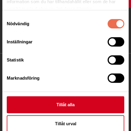
UPP
information som du har tillhandahållit eller som de har
samlat in när du har använt deras tjänster.
Samtyckesval
Nödvändig
Inställningar
Statistik
KONTAKT
Marknadsföring
Besöksadress:
Fatbursgatan 19, 118 28 STOCKHOLM
Telefon:
08 - 720 29 40
Tillåt alla
Postadress:
Samma som besöksadress
Tillåt urval