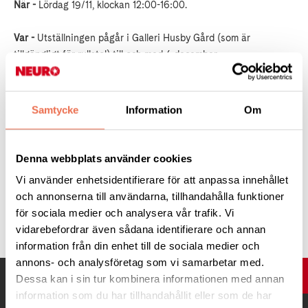
När -
Lördag 19/11, klockan 12:00-16:00.
Var -
Utställningen pågår i Galleri Husby Gård (som är
tillgängligt för rullstol) till och med 4 december.
Kostnad -
Fri entré.
Samtycke
Information
Om
Läs mer -
på Husby Gårds
hemsida
.
Denna webbplats använder cookies
Vi använder enhetsidentifierare för att anpassa innehållet
och annonserna till användarna, tillhandahålla funktioner
Tipsa
för sociala medier och analysera vår trafik. Vi
vidarebefordrar även sådana identifierare och annan
information från din enhet till de sociala medier och
annons- och analysföretag som vi samarbetar med.
UPP
Dessa kan i sin tur kombinera informationen med annan
information som du har tillhandahållit eller som de har