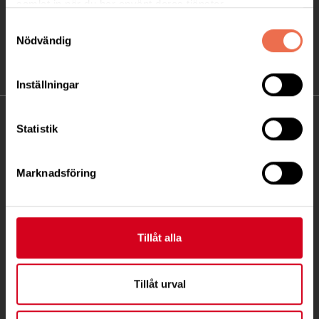
samlat in när du har använt deras tjänster.
Samtyckesval
Nödvändig
Inställningar
KONTAKT
Statistik
Besöksadress:
Marknadsföring
Fatbursgatan 19, 118 28 STOCKHOLM
Telefon:
08 - 720 29 40
Postadress:
Tillåt alla
Samma som besöksadress
Tillåt urval
stockholm@neuro.se