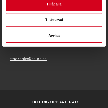
Tillåt alla
Besöksadress:
Fatbursgatan 19, 118 28 STOCKHOLM
Tillåt urval
Telefon:
08 - 720 29 40
Postadress:
Avvisa
Samma som besöksadress
stockholm@neuro.se
HÅLL DIG UPPDATERAD