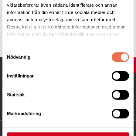
vidarebefordrar även sådana identifierare och annan
För mer:
information besök
Japanska föreningens hemsida
.
information från din enhet till de sociala medier och
annons- och analysföretag som vi samarbetar med.
Dessa kan i sin tur kombinera informationen med annan
information som du har tillhandahållit eller som de har
Tipsa
samlat in när du har använt deras tjänster.
Samtyckesval
Nödvändig
UPP
Inställningar
Statistik
Marknadsföring
KONTAKT