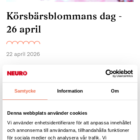
Körsbärsblommans dag -
26 april
22 april 2026
Under dagen kommer japansk kultur att presenteras på scenen
genom olika uppträdanden. I tälten kommer det även att finnas
försäljning av japansk mat samt information om Japan. Ta
chansen att uppleva och njuta av Japan här i Sverige.
Samtycke
Information
Om
När -
söndag 26/4, klockan 13:00 - 17:00.
Denna webbplats använder cookies
Vart -
Kungsträdgården
Vi använder enhetsidentifierare för att anpassa innehållet
och annonserna till användarna, tillhandahålla funktioner
Fri entré
för sociala medier och analysera vår trafik. Vi