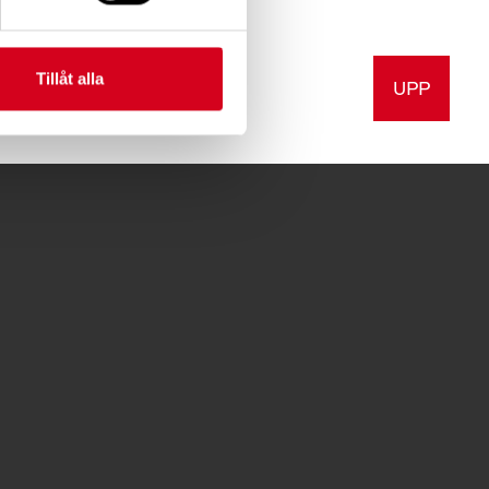
Tillåt alla
UPP
a
Skriv ut