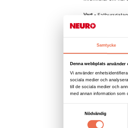
Vart -
Fatbursgatan 1
När -
Onsdag 16 apr
Samtycke
Anmälan -
obligato
senast måndag 14 
Denna webbplats använder 
Tänk på våra allerg
Vi använder enhetsidentifierar
sociala medier och analysera 
Varmt välkommen!
till de sociala medier och a
med annan information som du 
Mikael leder våra m
Samtyckesval
förbereda
Nödvändig
ett tema för det fö
på webbplatsen.