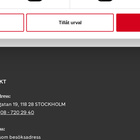
Tillåt urval
Tips
KT
ress:
gatan 19, 118 28 STOCKHOLM
:
08 - 720 29 40
ss:
om besöksadress