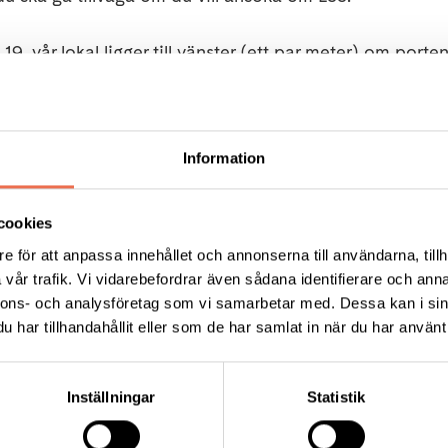
9, vår lokal ligger till vänster (ett par meter) om porte
il, klockan 18:00 - 20:00.
Information
risk anmälan, mejla
stockholm@neuro.se
uppge vilken s
april. Lämna återbud om du inte kan komma.
cookies
iker – undvik starka dofter.
e för att anpassa innehållet och annonserna till användarna, tillh
vår trafik. Vi vidarebefordrar även sådana identifierare och anna
nnons- och analysföretag som vi samarbetar med. Dessa kan i sin
har tillhandahållit eller som de har samlat in när du har använt 
edlemsfikor i vår lokal på onsdagskvällar, än så länge 
Inställningar
Statistik
rsta tillfället, men mer info om övrigt innehåll kommer i