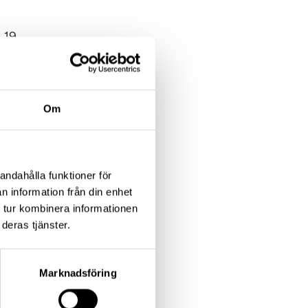
n 19
Om
tadsdel du bor i,
andahålla funktioner för
n information från din enhet
 tur kombinera informationen
deras tjänster.
har han bara hunnit
Marknadsföring
 nyhetsbrevet och