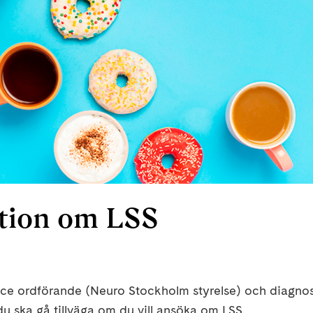
tion om LSS
vice ordförande (Neuro Stockholm styrelse) och diagno
u ska gå tillväga om du vill ansöka om LSS.