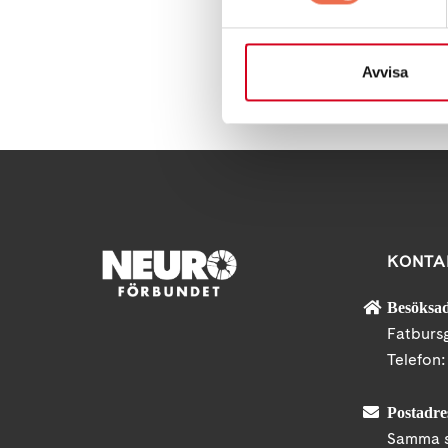
Avvisa
Dela denna sida:
KONTA
Besöksad
Fatburs
Telefon
Postadre
Samma s