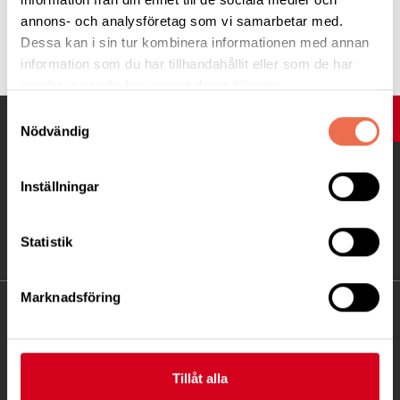
annons- och analysföretag som vi samarbetar med.
Tipsa
Dessa kan i sin tur kombinera informationen med annan
information som du har tillhandahållit eller som de har
samlat in när du har använt deras tjänster.
Samtyckesval
UPP
Nödvändig
Inställningar
Statistik
Marknadsföring
KONTAKT
Besöksadress:
Tillåt alla
Fatbursgatan 19, 118 28 STOCKHOLM