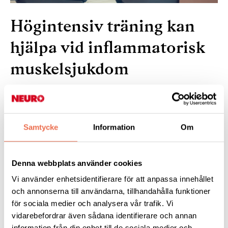
Högintensiv träning kan
hjälpa vid inflammatorisk
muskelsjukdom
9 december 2025
Samtycke
Information
Om
Forskare har undersökt drygt 20 personer som nyligen
diagnostiserats med inflammatorisk muskelsjukdom. Resultatet
visar att högintensiv intervallträning förbättrar kondition och
Denna webbplats använder cookies
musklernas uthållighet mer än traditionella program som oftast
Vi använder enhetsidentifierare för att anpassa innehållet
används.
och annonserna till användarna, tillhandahålla funktioner
för sociala medier och analysera vår trafik. Vi
Läs mer:
på Forsknings
webbplats
.
vidarebefordrar även sådana identifierare och annan
information från din enhet till de sociala medier och