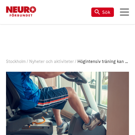
Sök
Stockholm
Nyheter och aktiviteter
Högintensiv träning kan hjälpa vid inflammatorisk muskelsjukdom