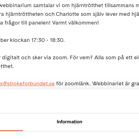
webbinarium samtalar vi om hjärntrötthet tillsammans me
 hjärntröttheten och Charlotte som själv lever med hjä
lla frågor till panelen! Varmt välkommen!
er klockan 17:30 - 18:30.
digitalt och sker via zoom. För vem? Alla som på ett ell
tthet.
x@strokeforbundet.se
för zoomlänk. Webbinariet är grat
& Lars Rönnbäck - författare till boken Den ofattbara h
- lever med hjärntrötthet
Information
TROKE-Riksförbundet