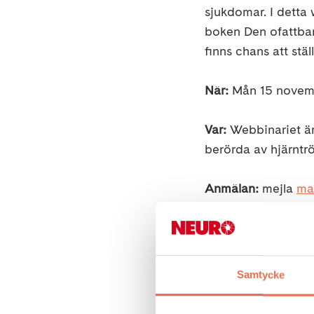
sjukdomar. I detta 
boken Den ofattbara
finns chans att stä
När:
Mån 15 novemb
Var:
Webbinariet är 
berörda av hjärntrö
Anmälan:
mejla
ma
Medverkande:
Birgitta Johansson 
Charlotte Lindskog 
Samtycke
Daniela Bjarne, S