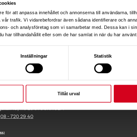
cookies
et.se
e för att anpassa innehållet och annonserna till användarna, tillh
vår trafik. Vi vidarebefordrar även sådana identifierare och anna
nnons- och analysföretag som vi samarbetar med. Dessa kan i sin
Tips
har tillhandahållit eller som de har samlat in när du har använt 
Inställningar
Statistik
KT
Tillåt urval
ress:
gatan 19, 118 28 STOCKHOLM
:
08 - 720 29 40
ss: