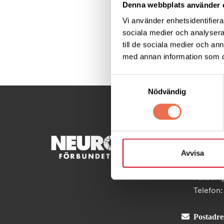
Denna webbplats använder 
www.strokeforbund
Vi använder enhetsidentifierar
sociala medier och analysera 
till de sociala medier och a
Dela denna sida:
med annan information som du 
Samtyckesval
Nödvändig
KONTA
Avvisa
Besöksad
Fatburs
Telefon
Postadre