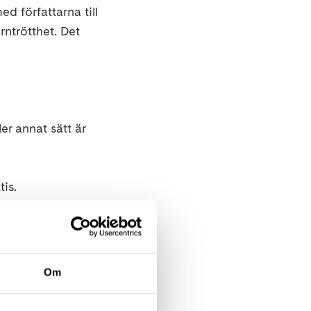
d författarna till
rntrötthet. Det
er annat sätt är
is.
järntröttheten
Om