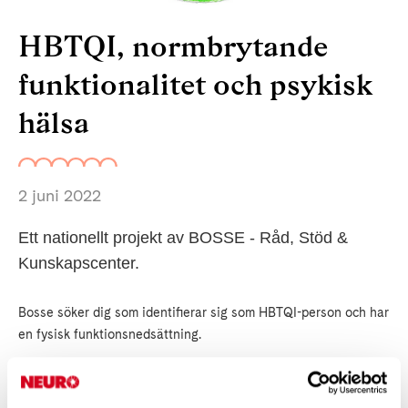
HBTQI, normbrytande
funktionalitet och psykisk
hälsa
2 juni 2022
Ett nationellt projekt av BOSSE - Råd, Stöd &
Kunskapscenter.
Bosse söker dig som identifierar sig som HBTQI-person och har
en fysisk funktionsnedsättning.
• Hur pratar vi om psykisk hälsa?
• Känner du dig sedd och inkluderad i olika sammanhang?