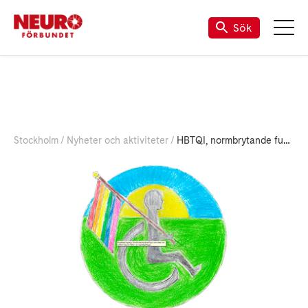
Sök
Stockholm
Nyheter och aktiviteter
HBTQI, normbrytande funktionalitet och psykisk hälsa