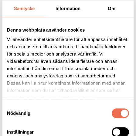
Samtycke
Information
Om
Projektet vill ta del av dina erfarenheter och tankar kring
psykisk hälsa.
Denna webbplats använder cookies
Projektledare är Krister Gullberg och Ubah Robleh.
Vi använder enhetsidentifierare för att anpassa innehållet
och annonserna till användarna, tillhandahålla funktioner
Är du intresserad och vill delta i projektet är du välkommen att
för sociala medier och analysera vår trafik. Vi
kontakta projektledarna.
vidarebefordrar även sådana identifierare och annan
information från din enhet till de sociala medier och
E-post:
hbtqi@bosse-kunskapscenter.se
annons- och analysföretag som vi samarbetar med.
Dessa kan i sin tur kombinera informationen med annan
Telefon:
08-544 88 660
information som du har tillhandahållit eller som de har
samlat in när du har använt deras tjänster.
Projektet finansieras av
Bidragsstiftelsen
Samtyckesval
Nödvändig
Projektet genomförs i samarbete med
DHR Region Stockholm
och
Neuro Stockholms län
Inställningar