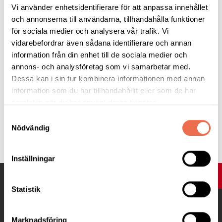
När -
tisdag 9 april. Klockan 18:00 – 20:00.
Vi använder enhetsidentifierare för att anpassa innehållet
och annonserna till användarna, tillhandahålla funktioner
Var -
i vår lokal på Fatbursgatan 19, vid sidan av Södra Station.
för sociala medier och analysera vår trafik. Vi
vidarebefordrar även sådana identifierare och annan
Anmälan -
gör du senast fredag 5 april via mejl till
information från din enhet till de sociala medier och
stockholm@neuro.se
annons- och analysföretag som vi samarbetar med.
Dessa kan i sin tur kombinera informationen med annan
Varmt välkommen!
information som du har tillhandahållit eller som de har
samlat in när du har använt deras tjänster.
Samtyckesval
Nödvändig
Tipsa
Inställningar
UPP
Statistik
Marknadsföring