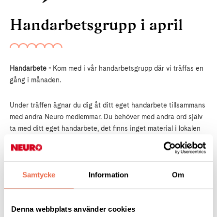
Handarbetsgrupp i april
Handarbete -
Kom med i vår handarbetsgrupp där vi träffas en
gång i månaden.
Under träffen ägnar du dig åt ditt eget handarbete tillsammans
med andra Neuro medlemmar. Du behöver med andra ord själv
ta med ditt eget handarbete, det finns inget material i lokalen
och ingen "cirkelledare" som leder gruppen, självklart försöker
gruppen hjälpa varandra med tips, råd och idéer.
Samtycke
Information
Om
Det kostar inget att medverka, om du vill finns det fika att köpa
för 25 kronor, bara kaffe kostar 10 kronor. Du får gärna ta med
dig en smörgås eller något annat lätt att äta.
Denna webbplats använder cookies