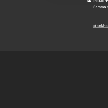
Postadre
Samma s
stockho