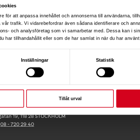
nner då blir det jättekul med klapparna och tomtarna s
cookies
e för att anpassa innehållet och annonserna till användarna, tillh
vår trafik. Vi vidarebefordrar även sådana identifierare och anna
nnons- och analysföretag som vi samarbetar med. Dessa kan i sin
Tips
har tillhandahållit eller som de har samlat in när du har använt 
Inställningar
Statistik
KT
Tillåt urval
ress:
gatan 19, 118 28 STOCKHOLM
:
08 - 720 29 40