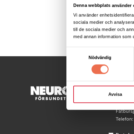
När alla ljusen bri
Denna webbplats använder 
jul!
Vi använder enhetsidentifierar
sociala medier och analysera 
till de sociala medier och a
Dela denna sida:
med annan information som du 
Samtyckesval
Nödvändig
KONTA
Avvisa
Besöksad
Fatburs
Telefon