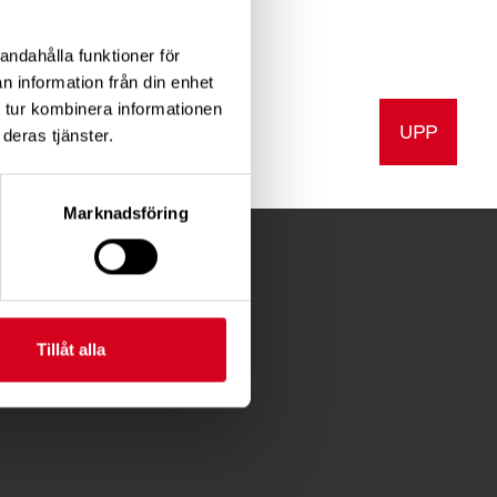
om önskar oss god
andahålla funktioner för
n information från din enhet
 tur kombinera informationen
UPP
a
Skriv ut
deras tjänster.
Marknadsföring
Tillåt alla