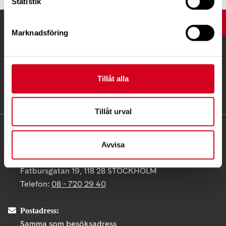
Statistik
UPP
Marknadsföring
Tillåt alla
Tillåt urval
KONTAKT
Avvisa
Besöksadress:
Fatbursgatan 19, 118 28 STOCKHOLM
Telefon:
08 - 720 29 40
Postadress:
Samma som besöksadress