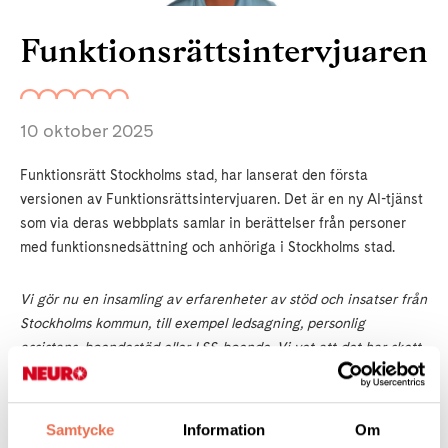
Funktionsrättsintervjuaren
10 oktober 2025
Funktionsrätt Stockholms stad, har lanserat den första
versionen av Funktionsrättsintervjuaren. Det är en ny AI-tjänst
som via deras webbplats samlar in berättelser från personer
med funktionsnedsättning och anhöriga i Stockholms stad.
Vi gör nu en insamling av erfarenheter av stöd och insatser från
Stockholms kommun, till exempel ledsagning, personlig
assistans, boendestöd eller LSS-boende. Vi vet att det har skett
neddragningar och att många inte får det stöd de behöver –
men vad betyder det i vardagen? Hur påverkas frihet och
delaktighet?
Samtycke
Information
Om