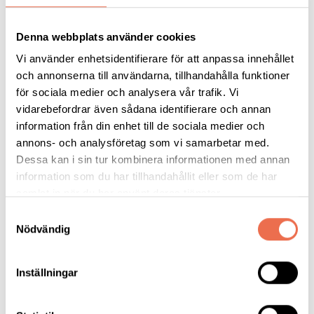
Berättelserna kommer att användas i vårt påverkansarbete för
att stärka rättigheter och påverka beslutsfattare.
Denna webbplats använder cookies
Vi använder enhetsidentifierare för att anpassa innehållet
Så här fungerar Funktionsrättsintervjuaren:
och annonserna till användarna, tillhandahålla funktioner
• Du kan skriva eller prata med AI-intervjuaren
för sociala medier och analysera vår trafik. Vi
• Den kan förklara och anpassa språket
vidarebefordrar även sådana identifierare och annan
• En intervju tar cirka 10 minuter
information från din enhet till de sociala medier och
annons- och analysföretag som vi samarbetar med.
Efteråt gör AI:n en berättelse av intervjun, som du själv får
Dessa kan i sin tur kombinera informationen med annan
godkänna innan den skickas in.
information som du har tillhandahållit eller som de har
samlat in när du har använt deras tjänster.
Här finns AI-intervjuaren (och mer information):
Samtyckesval
funktionsrattstockholm.se/funktionsrattsintervjuaren
Nödvändig
Inställningar
Tipsa