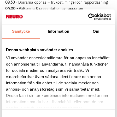
08.30
- Dörrarna öppnas – frukost, mingel och rapportläsning
09.00 -
Välkomna & presentation av rapporten
09.20 -
Panelsamtal
09.50 -
Summering och framåtblick
Samtycke
Information
Om
Tid och plats
Vart -
ÅttiotvåAn, S:t Göransgatan 82 A, rum Vilhelm Ekensteen
Denna webbplats använder cookies
Vi använder enhetsidentifierare för att anpassa innehållet
När -
Den 1 december 2023, kl. 08.30 – 10.00
och annonserna till användarna, tillhandahålla funktioner
för sociala medier och analysera vår trafik. Vi
Anmälan -
anmäl dig via länken senast den 28/11
vidarebefordrar även sådana identifierare och annan
funktionsrattstockholmslan.se/anmal-dig
information från din enhet till de sociala medier och
annons- och analysföretag som vi samarbetar med.
Eventuell tolk eller ledsagare ordnar du själv.
Dessa kan i sin tur kombinera informationen med annan
Certifierade assistanshundar är välkomna men måste
information som du har tillhandahållit eller som de har
föranmälas.
samlat in när du har använt deras tjänster.
Fotografering kommer att ske för publicering i våra olika
kanaler.
Samtyckesval