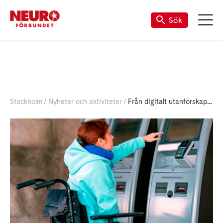
Sök
Stockholm
Nyheter och aktiviteter
Från digitalt utanförskap till digitalt innanförskap