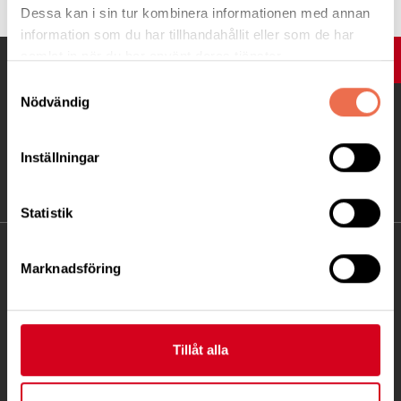
Dessa kan i sin tur kombinera informationen med annan
information som du har tillhandahållit eller som de har
samlat in när du har använt deras tjänster.
UPP
Samtyckesval
Nödvändig
Inställningar
Statistik
KONTAKT
Marknadsföring
Besöksadress:
Fatbursgatan 19, 118 28 STOCKHOLM
Telefon:
08 - 720 29 40
Tillåt alla
Postadress: