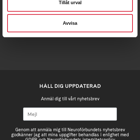
Tillåt urval
Samma som besöksadress
Avvisa
stockholm@neuro.se
HÅLL DIG UPPDATERAD
Anmäl dig till vårt nyhetsbrev
Genom att anmäla mig till Neuroförbundets nyhetsbrev
godkänner jag att mina uppgifter behandlas i enlighet med
GDPR och Neuroförbundets integritetspolicy