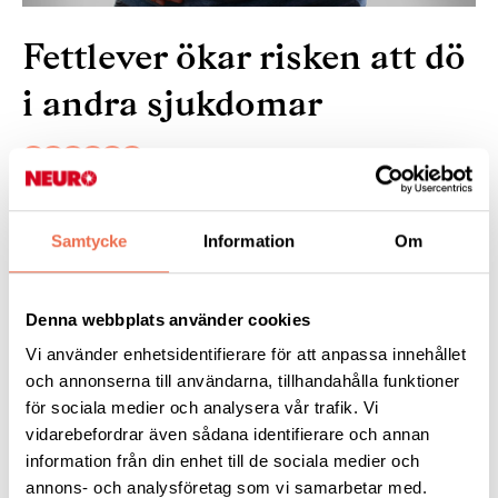
Fettlever ökar risken att dö
i andra sjukdomar
28 mars 2025
Samtycke
Information
Om
Personer med fettlever har nästan dubbelt så hög dödlighet
jämfört med normalbefolkningen. De har större risk att drabbas
av leversjukdomar, men också cancer och hjärt-kärlsjukdom.
Denna webbplats använder cookies
Det visar en stor svensk studie.
Vi använder enhetsidentifierare för att anpassa innehållet
Läs mer:
på
forskning.se
och annonserna till användarna, tillhandahålla funktioner
för sociala medier och analysera vår trafik. Vi
vidarebefordrar även sådana identifierare och annan
information från din enhet till de sociala medier och
Tipsa
annons- och analysföretag som vi samarbetar med.