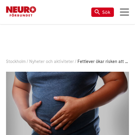
Sök
Stockholm
Nyheter och aktiviteter
Fettlever ökar risken att dö i andra sjukdomar