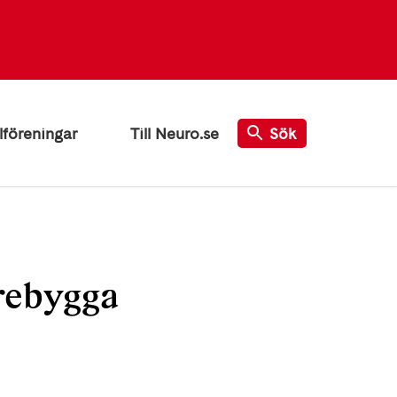
lföreningar
Till Neuro.se
Sök
rebygga