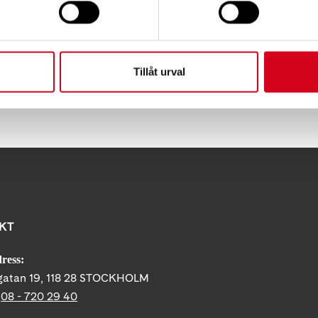
du deltar digi-fysiskt. Vi lägger också ut föreläsningen p
terhand.
Tillåt urval
Tips
KT
ress:
gatan 19, 118 28 STOCKHOLM
:
08 - 720 29 40