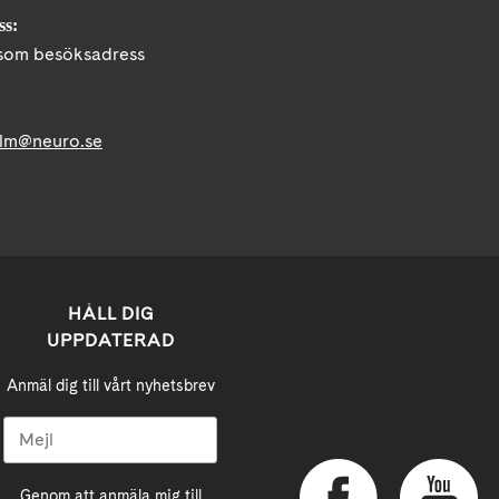
ss:
om besöksadress
lm@neuro.se
HÅLL DIG
UPPDATERAD
Anmäl dig till vårt nyhetsbrev
Genom att anmäla mig till