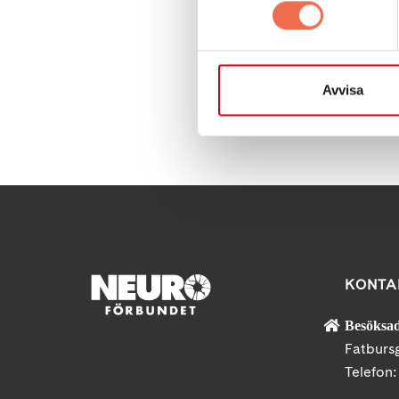
kallar det för att 
så du kan titta i ef
Avvisa
Dela denna sida:
KONTA
Besöksad
Fatburs
Telefon