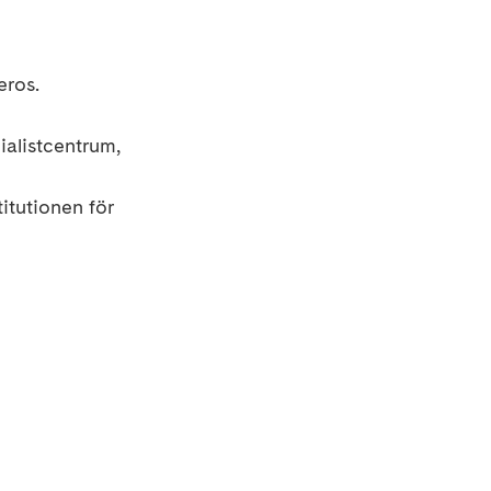
eros.
alistcentrum,
itutionen för