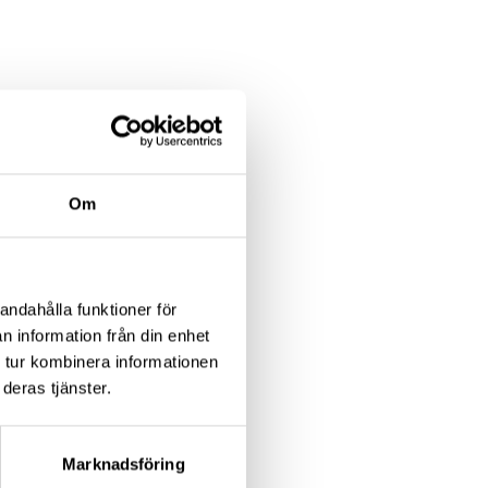
Om
andahålla funktioner för
n information från din enhet
 tur kombinera informationen
deras tjänster.
genomför
 kan välja på att
Marknadsföring
å storskärm. Vi