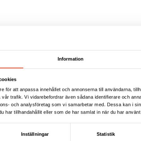
inställningar
Information
cookies
e för att anpassa innehållet och annonserna till användarna, tillh
vår trafik. Vi vidarebefordrar även sådana identifierare och anna
nnons- och analysföretag som vi samarbetar med. Dessa kan i sin
har tillhandahållit eller som de har samlat in när du har använt 
emaföreläsningar sker digitalt på dagtid. Föreläsaren 
alt och sänds "direkt" via länk på Zoom (videomöte). Du
Inställningar
Statistik
mifrån eller komma till vår lokal och se föreläsningen p