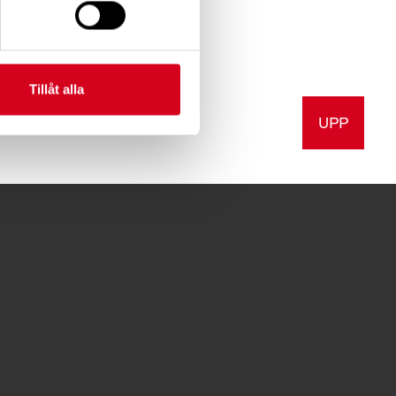
å vår YouTube-kanal
Tillåt alla
UPP
a
Skriv ut