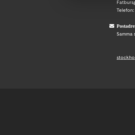
Fatburs
Telefon
Postadre
Samma s
stockho