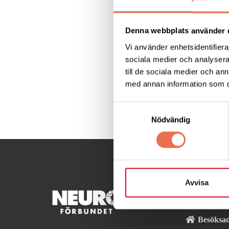
När vi inte gör någ
dagdrömmar. Det men
bli ett hinder för 
Denna webbplats använder 
Vi använder enhetsidentifierar
Läs mer:
på
forskn
sociala medier och analysera 
till de sociala medier och a
med annan information som du 
Dela denna sida:
Samtyckesval
Nödvändig
Avvisa
KONTA
Besöksad