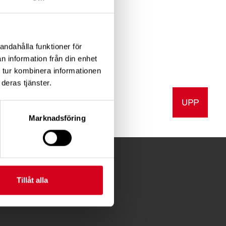
 tankar och
ibland kan det även
rån sina tankar.
andahålla funktioner för
n information från din enhet
 tur kombinera informationen
deras tjänster.
UPP
a
Skriv ut
Marknadsföring
Tillåt alla