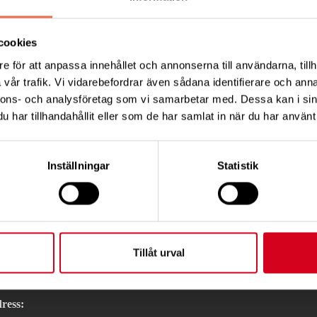
ot särskilt är hjärnan ändå sysselsatt med att producera
tala tjattret ökar av sömnbrist, visar forskning, och 
sömnen. Men det finns tekniker för den som behöver vila f
cookies
e för att anpassa innehållet och annonserna till användarna, tillh
ing.se
vår trafik. Vi vidarebefordrar även sådana identifierare och anna
nnons- och analysföretag som vi samarbetar med. Dessa kan i sin
har tillhandahållit eller som de har samlat in när du har använt 
Tips
Inställningar
Statistik
Tillåt urval
KT
ress: