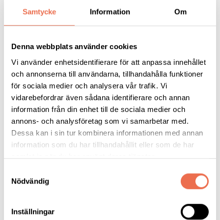
https://www.folkuniversitetet.se/kurser-
Samtycke
Information
Om
utbildningar/dans-musik-
teater/dans/danshalsa/distans/1102015/
Denna webbplats använder cookies
Prova på 3:e juni
https://www.folkuniversitetet.se/kurser-
Vi använder enhetsidentifierare för att anpassa innehållet
utbildningar/dans-musik-
och annonserna till användarna, tillhandahålla funktioner
teater/dans/danshalsa/distans/1102016/
för sociala medier och analysera vår trafik. Vi
vidarebefordrar även sådana identifierare och annan
Prova på 30 augusti
information från din enhet till de sociala medier och
https://www.folkuniversitetet.se/kurser-utbildningar/dans-
annons- och analysföretag som vi samarbetar med.
musik-teater/dans/danshalsa/distans/1102368/
Dessa kan i sin tur kombinera informationen med annan
information som du har tillhandahållit eller som de har
Kursen med start 6 september
samlat in när du har använt deras tjänster.
https://www.folkuniversitetet.se/kurser-utbildningar/dans-
Samtyckesval
musik-teater/dans/danshalsa/distans/1102288/
Nödvändig
Inställningar