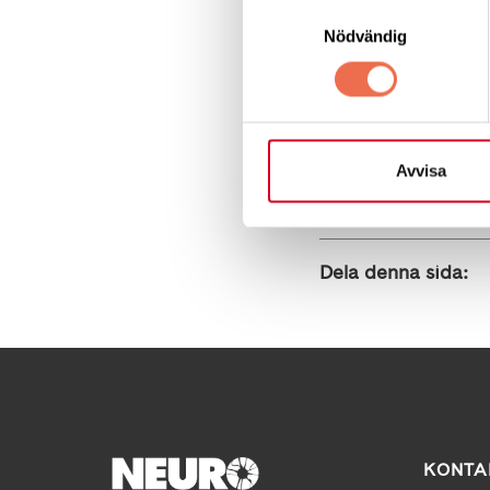
Samtyckesval
Du måste ta med dig
Nödvändig
ombord på båten.
Avvisa
Dela denna sida:
KONTA