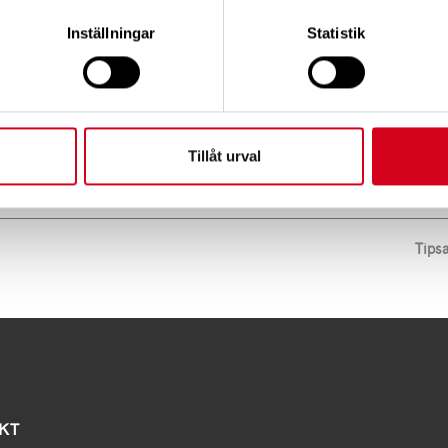
 en en giltigt ID-handling, det är enbart möjligt att be
Inställningar
Statistik
Tillåt urval
Tips
KT