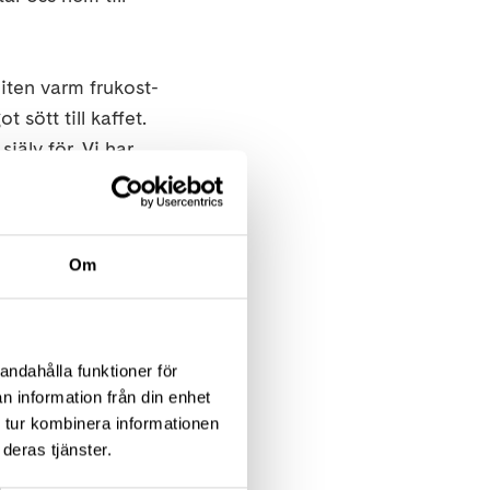
liten varm frukost-
 sött till kaffet.
jälv för. Vi har
gage eller använda
Om
olm@neuro.se
och tillgång till en
andahålla funktioner för
n information från din enhet
r tillbaka i
 tur kombinera informationen
deras tjänster.