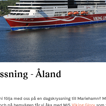
ssning - Åland
 ni följa med oss på en dagskryssning till Mariehamn? 
 och på hemvägen får vi åka med M/S
Viking Glory
som t