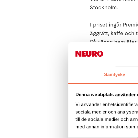
Stockholm.
I priset ingår Premi
äggrätt, kaffe och t
På vägen hem äter vi
tillgång till en an
toaletten.
Samtycke
Anmälan -
vill du f
Kostnad -
800 krono
Denna webbplats använder 
anpassad hytt.
Vi använder enhetsidentifierar
sociala medier och analysera 
Var -
vi träffas klo
till de sociala medier och a
med annan information som du 
Stockholm cirka 1