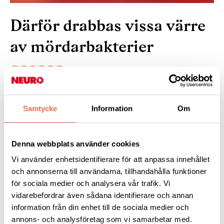
Därför drabbas vissa värre
av mördarbakterier
25 augusti 2023
Samtycke
Information
Om
[ Forskning ]
Infektioner som orsakas av invasiva
streptokocker, eller mördarbakterier, kan vara livshotande. Men
varför får vissa människor ett värre sjukdomsförlopp? Enligt en
Denna webbplats använder cookies
studie från Lunds universitet finns svaret i våra gener.
Vi använder enhetsidentifierare för att anpassa innehållet
Läs mer:
på
forskning.se
.
och annonserna till användarna, tillhandahålla funktioner
för sociala medier och analysera vår trafik. Vi
vidarebefordrar även sådana identifierare och annan
information från din enhet till de sociala medier och
Tipsa
annons- och analysföretag som vi samarbetar med.