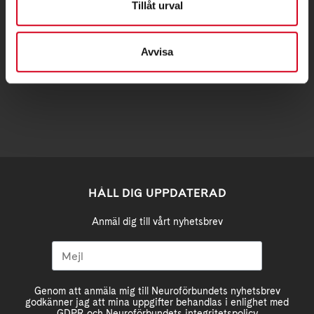
Tillåt urval
Samma som besöksadress
Avvisa
stockholm@neuro.se
HÅLL DIG UPPDATERAD
Anmäl dig till vårt nyhetsbrev
Genom att anmäla mig till Neuroförbundets nyhetsbrev
godkänner jag att mina uppgifter behandlas i enlighet med
GDPR och Neuroförbundets integritetspolicy