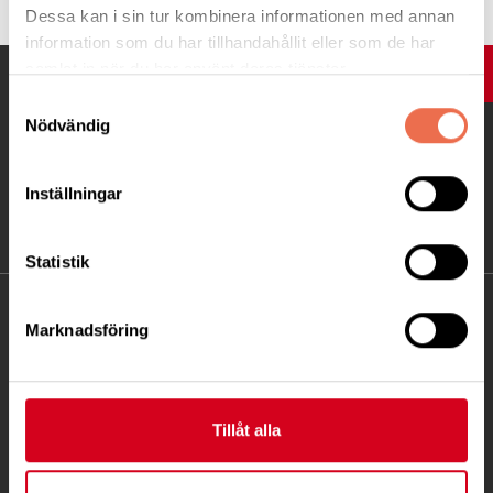
Dessa kan i sin tur kombinera informationen med annan
information som du har tillhandahållit eller som de har
samlat in när du har använt deras tjänster.
UPP
Samtyckesval
Nödvändig
Inställningar
Statistik
KONTAKT
Marknadsföring
Besöksadress:
Fatbursgatan 19, 118 28 STOCKHOLM
Telefon:
08 - 720 29 40
Tillåt alla
Postadress: