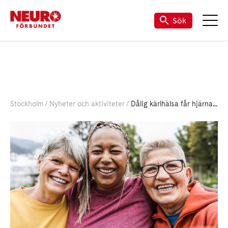
Sök
Stockholm
Nyheter och aktiviteter
Dålig kärlhälsa får hjärnan att åldras snabbare