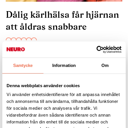
Dålig kärlhälsa får hjärnan
att åldras snabbare
10 januari 2025
Hjärnans biologiska ålder kan påverkas negativt av
Samtycke
Information
Om
inflammation och högt blodsocker, som kan skada kroppens
kärl. En hälsosam livsstil kopplas däremot till en yngre ålder för
hjärnan. Det visar en studie där forskare vid KI t tagit hjälp av
Denna webbplats använder cookies
AI för att bedöma hjärnors utseende hos 70-åringar.
Vi använder enhetsidentifierare för att anpassa innehållet
och annonserna till användarna, tillhandahålla funktioner
Läs mer:
för sociala medier och analysera vår trafik. Vi
vidarebefordrar även sådana identifierare och annan
information från din enhet till de sociala medier och
Tipsa