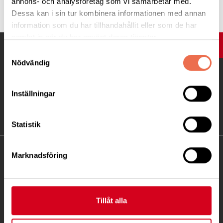
annons- och analysföretag som vi samarbetar med.
Dessa kan i sin tur kombinera informationen med annan
information som du har tillhandahållit eller som de har
samlat in när du har använt deras tjänster.
UPP
Samtyckesval
Nödvändig
Inställningar
Statistik
KONTAKT
Marknadsföring
Besöksadress:
Fatbursgatan 19, 118 28 STOCKHOLM
Tillåt alla
Telefon:
08 - 720 29 40