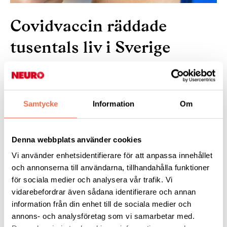
Covidvaccin räddade
tusentals liv i Sverige
21 mars 2025
Samtycke
Information
Om
Massvaccinationerna kan ha förhindrat ytterligare 31 500
dödsfall i covid-19 i Sverige under pandemins andra år, 2021.
Det visar beräkningar från forskare vid Stockholms universitet.
Denna webbplats använder cookies
Vi använder enhetsidentifierare för att anpassa innehållet
Läs mer:
på
forskning.se
och annonserna till användarna, tillhandahålla funktioner
för sociala medier och analysera vår trafik. Vi
vidarebefordrar även sådana identifierare och annan
Tipsa
information från din enhet till de sociala medier och
annons- och analysföretag som vi samarbetar med.