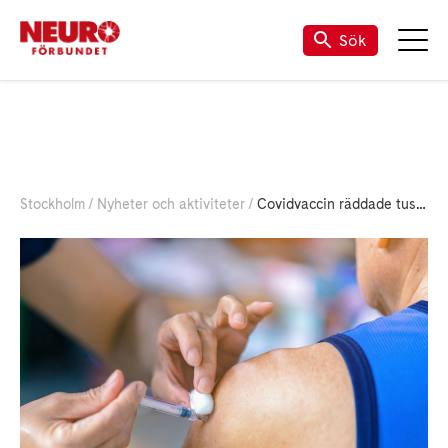
Sök
Stockholm
Nyheter och aktiviteter
Covidvaccin räddade tusentals liv i Sverige