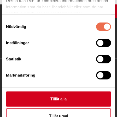
Dessa kan i sin tur kombinera informationen med annan
information som du har tillhandahållit eller som de har
UPP
samlat in när du har använt deras tjänster.
Samtyckesval
Nödvändig
Inställningar
Statistik
KONTAKT
Marknadsföring
Besöksadress:
Fatbursgatan 19, 118 28 STOCKHOLM
Telefon:
08 - 720 29 40
Tillåt alla
Postadress:
Samma som besöksadress
Tillåt urval