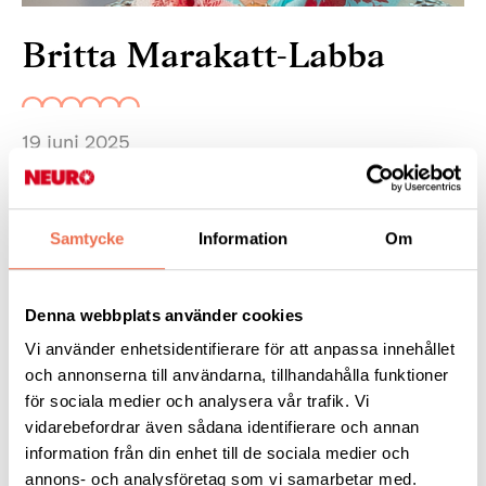
Britta Marakatt-Labba
19 juni 2025
Britta Marakatt-Labba skildrar samisk kultur, historia och
klimatkamp i sina broderier. Nu visas hennes största
Samtycke
Information
Om
separatutställning hittills, med verk från fem decennier – där
eposet ”Historjá” står i centrum.
Denna webbplats använder cookies
Vart -
Moderna museet, Exercisplan 4.
Vi använder enhetsidentifierare för att anpassa innehållet
Läs mer:
på Moderna Museets
webbplats
.
och annonserna till användarna, tillhandahålla funktioner
för sociala medier och analysera vår trafik. Vi
vidarebefordrar även sådana identifierare och annan
information från din enhet till de sociala medier och
Tipsa
annons- och analysföretag som vi samarbetar med.