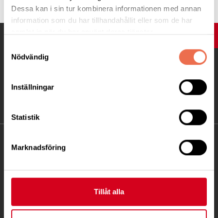
Dessa kan i sin tur kombinera informationen med annan
information som du har tillhandahållit eller som de har
samlat in när du har använt deras tjänster.
UPP
Samtyckesval
Nödvändig
Inställningar
Statistik
KONTAKT
Marknadsföring
Besöksadress:
Fatbursgatan 19, 118 28 STOCKHOLM
Telefon:
08 - 720 29 40
Tillåt alla
Postadress: