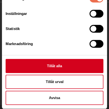
KONTAKT
Inställningar
Besöksadress:
Statistik
Fatbursgatan 19, 118 28 STOCKHOLM
Telefon:
08 - 720 29 40
Marknadsföring
Postadress:
Samma som besöksadress
Tillåt alla
stockholm@neuro.se
Tillåt urval
Avvisa