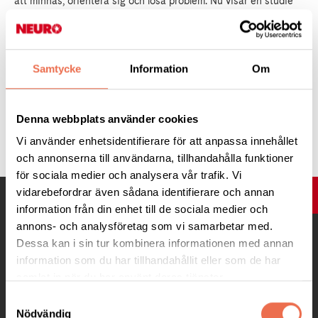
att minnas, orientera sig och lösa problem. Nu visar en studie
från Örebro universitet att bra hörsel och syn kan bromsa
försämringen.
Samtycke
Information
Om
Läs mer:
på
forskning.se
Denna webbplats använder cookies
Tipsa
Vi använder enhetsidentifierare för att anpassa innehållet
och annonserna till användarna, tillhandahålla funktioner
för sociala medier och analysera vår trafik. Vi
vidarebefordrar även sådana identifierare och annan
UPP
information från din enhet till de sociala medier och
annons- och analysföretag som vi samarbetar med.
Dessa kan i sin tur kombinera informationen med annan
information som du har tillhandahållit eller som de har
samlat in när du har använt deras tjänster.
Samtyckesval
Nödvändig