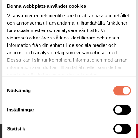
Kostnad -
150 kronor. Det kommer att serveras rostbiff eller
Denna webbplats använder cookies
vegetarisk alternativ och potatissallad med lite tillbehör
Vi använder enhetsidentifierare för att anpassa innehållet
inklusive valfri dryck, vatten, läsk, öl eller vin. Efter maten tar vi
och annonserna till användarna, tillhandahålla funktioner
kaffe och vår sommartårta med jordgubbar.
för sociala medier och analysera vår trafik. Vi
vidarebefordrar även sådana identifierare och annan
Anmälan -
kan du göra tidigast måndag 14 april och senast
information från din enhet till de sociala medier och
torsdag 5 juni genom att mejla till
stockholm@neuro.se
uppge
annons- och analysföretag som vi samarbetar med.
vilken stadsdel du bor i. Begränsat antal platser. Lämna återbud
Dessa kan i sin tur kombinera informationen med annan
om du inte kan komma.
information som du har tillhandahållit eller som de har
samlat in när du har använt deras tjänster.
Varmt välkommen!
Samtyckesval
Nödvändig
Tipsa
Inställningar
Statistik
UPP