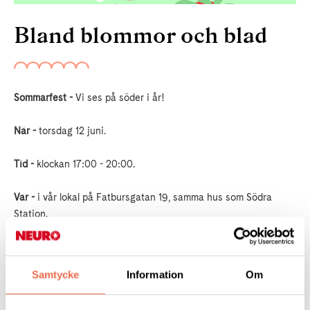
Bland blommor och blad
Sommarfest -
Vi ses på söder i år!
När -
torsdag 12 juni.
Tid -
klockan 17:00 - 20:00.
Var -
i vår lokal på Fatbursgatan 19, samma hus som Södra
Station.
Small Connection
står för musikunderhållningen, m
ed de bästa
låtarna från 60-talet och framåt tar dom med er på en
Samtycke
Information
Om
hitkavalkad genom årtiondena.