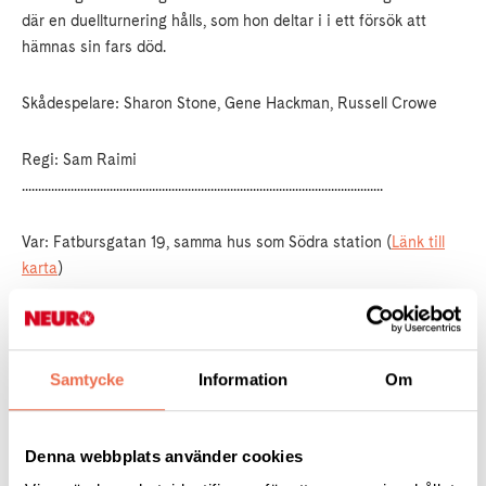
där en duellturnering hålls, som hon deltar i i ett försök att
hämnas sin fars död.
Skådespelare: Sharon Stone, Gene Hackman, Russell Crowe
Regi: Sam Raimi
...............................................................................................................
Var: Fatbursgatan 19, samma hus som Södra station (
Länk till
karta
)
När: Filmen börjar 18.00. Längd 1 timme och 48 minuter. Stor
bildskärm, 75 tum.
Samtycke
Information
Om
Kostnad: Gratis, vi bjuder på popcorn. Läsk eller ramlösa kostar
10 kr.
Denna webbplats använder cookies