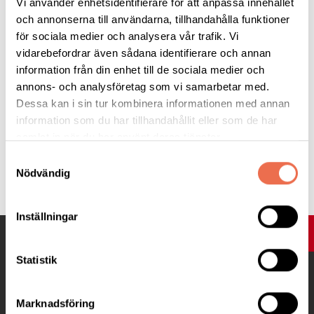
Obligatorisk anmälan: senast måndag 14/11 mejla
Vi använder enhetsidentifierare för att anpassa innehållet
stockholm@neuro.se
och annonserna till användarna, tillhandahålla funktioner
för sociala medier och analysera vår trafik. Vi
vidarebefordrar även sådana identifierare och annan
Lämna återbud om du inte kan komma. Tänk på våra allergiker -
information från din enhet till de sociala medier och
undvik starka dofter.
annons- och analysföretag som vi samarbetar med.
Dessa kan i sin tur kombinera informationen med annan
Välkomna!
information som du har tillhandahållit eller som de har
samlat in när du har använt deras tjänster.
Samtyckesval
Tipsa
Nödvändig
Inställningar
UPP
Statistik
Marknadsföring