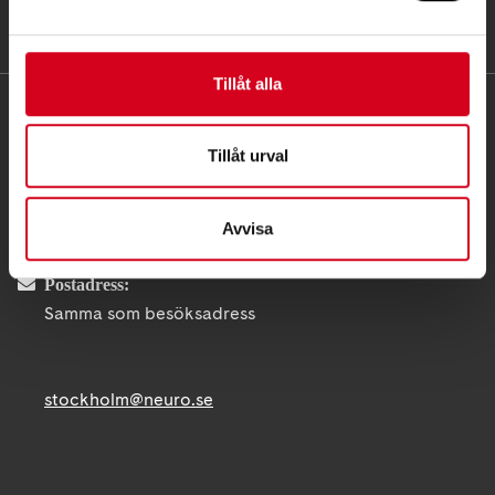
Tillåt alla
KONTAKT
Tillåt urval
Besöksadress:
Fatbursgatan 19, 118 28 STOCKHOLM
Telefon:
08 - 720 29 40
Avvisa
Postadress:
Samma som besöksadress
stockholm@neuro.se