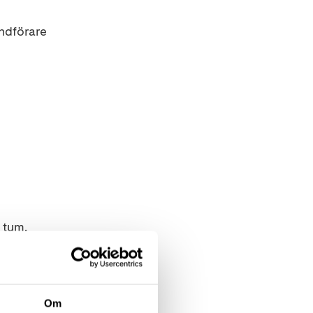
undförare
 tum.
Om