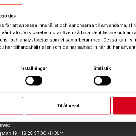
u inte kan komma. Tänk på våra allergiker - undvik sta
cookies
e för att anpassa innehållet och annonserna till användarna, tillh
vår trafik. Vi vidarebefordrar även sådana identifierare och anna
nnons- och analysföretag som vi samarbetar med. Dessa kan i sin
har tillhandahållit eller som de har samlat in när du har använt 
Tips
Inställningar
Statistik
Tillåt urval
KT
ress:
gatan 19, 118 28 STOCKHOLM