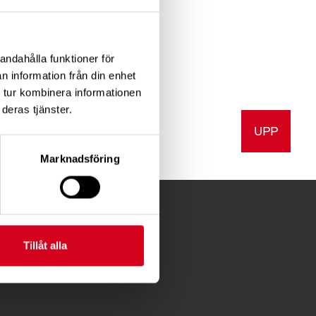
rka dofter.
andahålla funktioner för
n information från din enhet
 tur kombinera informationen
deras tjänster.
UPP
a
Skriv ut
Marknadsföring
Tillåt alla