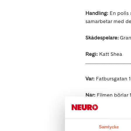
Handling:
En polis 
samarbetar med de
Skådespelare:
Grant
Regi:
Katt Shea
.......................................
Var:
Fatbursgatan 1
När:
Filmen börjar 
Kostnad:
Gratis, vi
Samtycke
Obligatorisk anmäl