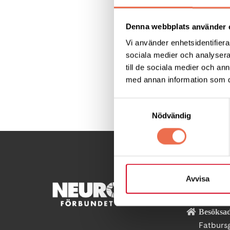
Lämna återbud om d
Denna webbplats använder 
Vi använder enhetsidentifierar
Välkomna!
sociala medier och analysera 
till de sociala medier och a
med annan information som du 
Dela denna sida:
Samtyckesval
Nödvändig
Avvisa
KONTA
Besöksad
Fatburs