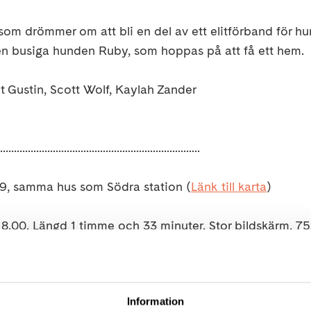
som drömmer om att bli en del av ett elitförband för h
n busiga hunden Ruby, som hoppas på att få ett hem.
 Gustin, Scott Wolf, Kaylah Zander
........................................................................
9, samma hus som Södra station (
Länk till karta
)
18.00. Längd 1 timme och 33 minuter. Stor bildskärm, 75
 bjuder på popcorn. Läsk eller ramlösa kostar 10 kr.
Information
an:
senast måndag 10/10 mejla
stockholm@neuro.se