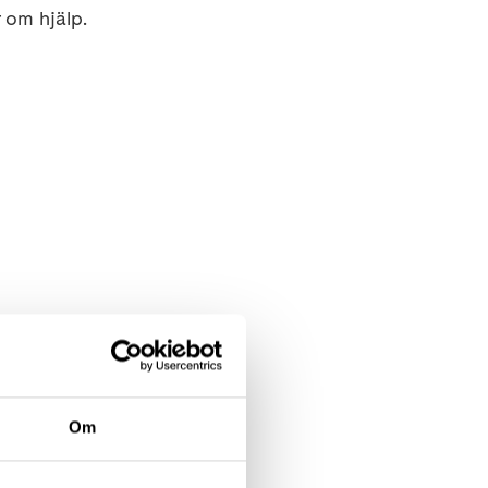
 om hjälp.
Om
rka dofter.