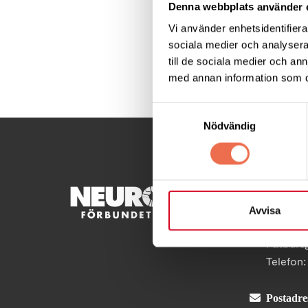
Denna webbplats använder 
Välkomna!
Vi använder enhetsidentifierar
sociala medier och analysera 
till de sociala medier och a
Dela denna sida:
med annan information som du 
Samtyckesval
Nödvändig
KONTA
Avvisa
Besöksad
Fatburs
Telefon
Postadre