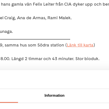
 hans gamla vän Felix Leiter från CIA dyker upp och ber
el Craig, Ana de Armas, Rami Malek.
kunaga.
........................................................................
9, samma hus som Södra station (
Länk till karta
)
18.00. Längd 2 timmar och 43 minuter. Stor bioduk.
 bjuder på popcorn. Läsk eller ramlösa kostar 10 kr.
an:
senast måndag 16/5 mejla
stockholm@neuro.se
Information
u inte kan komma. Tänk på våra allergiker - undvik sta