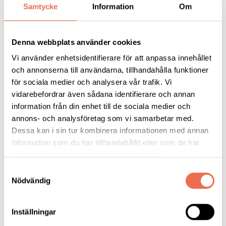
Samtycke
Information
Om
Var -
Fatbursgatan 19, samma hus som Södra station (
Länk till
karta
)
Denna webbplats använder cookies
När -
Filmen börjar 18.00. Längd 1 timme och 42 minuter. Stor
Vi använder enhetsidentifierare för att anpassa innehållet
bildskärm, 75 tum.
och annonserna till användarna, tillhandahålla funktioner
för sociala medier och analysera vår trafik. Vi
Kostnad -
Fri entré. Läsk eller ramlösa kostar 15 kr.
vidarebefordrar även sådana identifierare och annan
information från din enhet till de sociala medier och
Obligatorisk anmälan -
senast måndag 5/5 mejla till
annons- och analysföretag som vi samarbetar med.
stockholm@neuro.se
uppge vilken stadsdel du bor i.
Dessa kan i sin tur kombinera informationen med annan
information som du har tillhandahållit eller som de har
Lämna återbud om du inte kan komma. Tänk på våra allergiker -
samlat in när du har använt deras tjänster.
undvik starka dofter.
Samtyckesval
Nödvändig
Välkomna!
Inställningar