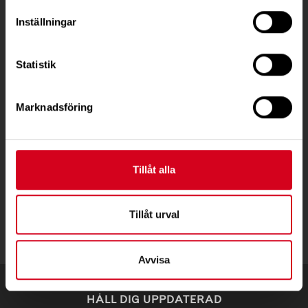
Inställningar
Besöksadress:
Fatbursgatan 19, 118 28 STOCKHOLM
Statistik
Telefon:
08 - 720 29 40
Postadress:
Marknadsföring
Samma som besöksadress
Tillåt alla
stockholm@neuro.se
Tillåt urval
Avvisa
HÅLL DIG UPPDATERAD