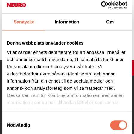
våld mot kvinnor. Det visar en intervjustudie med kvinnor över
hela landet av Sara Skoog Waller, doktor i psykologi vid
högskolan i Gävle.
Läs mer:
på
forskning.se
.
Samtycke
Information
Om
Tipsa
Denna webbplats använder cookies
Vi använder enhetsidentifierare för att anpassa innehållet
och annonserna till användarna, tillhandahålla funktioner
för sociala medier och analysera vår trafik. Vi
UPP
vidarebefordrar även sådana identifierare och annan
information från din enhet till de sociala medier och
annons- och analysföretag som vi samarbetar med.
Dessa kan i sin tur kombinera informationen med annan
information som du har tillhandahållit eller som de har
samlat in när du har använt deras tjänster.
Samtyckesval
Nödvändig
KONTAKT