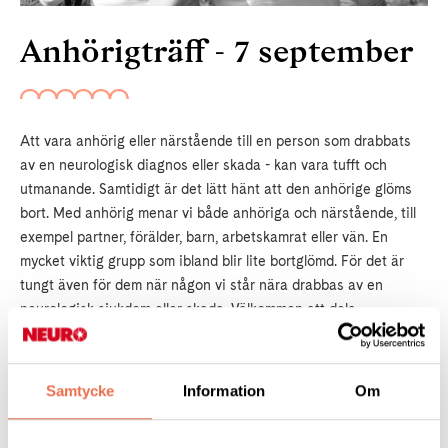
Anhörigträff - 7 september
Att vara anhörig eller närstående till en person som drabbats
av en neurologisk diagnos eller skada - kan vara tufft och
utmanande. Samtidigt är det lätt hänt att den anhörige glöms
bort. Med anhörig menar vi både anhöriga och närstående, till
exempel partner, förälder, barn, arbetskamrat eller vän. En
mycket viktig grupp som ibland blir lite bortglömd. För det är
tungt även för dem när någon vi står nära drabbas av en
neurologisk sjukdom eller skada. Välkommen att dela
erfarenheter och få stöd
Anmälan
- mejla eller ring oss senast fredag 3 september på
Samtycke
Information
Om
mejl
stockholm@neuro.se
eller ring 08-720 29 40. Lämna
återbud om du inte har möjlighet att komma.