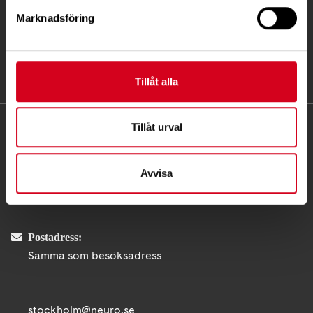
Marknadsföring
Tillåt alla
Tillåt urval
KONTAKT
Besöksadress:
Avvisa
Fatbursgatan 19, 118 28 STOCKHOLM
Telefon:
08 - 720 29 40
Postadress:
Samma som besöksadress
stockholm@neuro.se