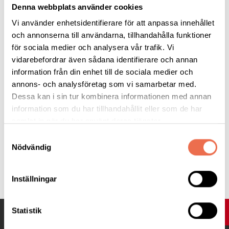
Denna webbplats använder cookies
Var
- vår lokal på Fatbursgatan 19, samma hus som Södra
Vi använder enhetsidentifierare för att anpassa innehållet
Station
(
Länk till karta
).
och annonserna till användarna, tillhandahålla funktioner
för sociala medier och analysera vår trafik. Vi
När
- tisdag 7 september.
vidarebefordrar även sådana identifierare och annan
information från din enhet till de sociala medier och
Tid
- klockan 18:00 – 20:00.
annons- och analysföretag som vi samarbetar med.
Dessa kan i sin tur kombinera informationen med annan
information som du har tillhandahållit eller som de har
Kostnad
- fri entré, det kommer att finnas smörgås och fika för
samlat in när du har använt deras tjänster.
40 kr.
Samtyckesval
Nödvändig
Tipsa
Inställningar
Statistik
UPP